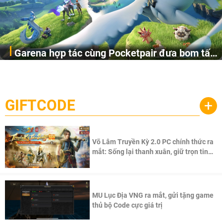
Garena hợp tác cùng Pocketpair đưa bom tấn
Garena Singapore hôm nay đã công bố Palworld Online,
săn thú sinh tồn lên di động với tên gọi
một cuộc phiêu lưu sinh tồn nhiều người chơi mới hiện
Palworld Online
đang được phát triển dựa trên IP Palworld nổi tiếng toàn
cầu, theo giấy phép chính thức từ công ty game Nhật Bản
GIFTCODE
+
Pocketpair, Inc.
Võ Lâm Truyền Kỳ 2.0 PC chính thức ra
mắt: Sống lại thanh xuân, giữ trọn tinh
thần Võ Lâm
MU Lục Địa VNG ra mắt, gửi tặng game
thủ bộ Code cực giá trị