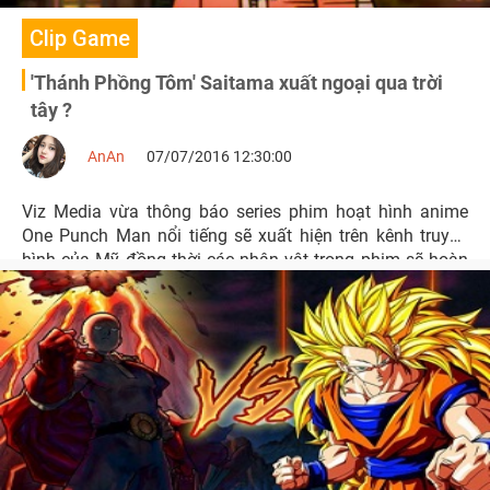
Clip Game
'Thánh Phồng Tôm' Saitama xuất ngoại qua trời
tây ?
AnAn
07/07/2016 12:30:00
Viz Media vừa thông báo series phim hoạt hình anime
One Punch Man nổi tiếng sẽ xuất hiện trên kênh truyền
hình của Mỹ đồng thời các nhân vật trong phim sẽ hoàn
toàn sử dụng ngôn ngữ quốc tế.