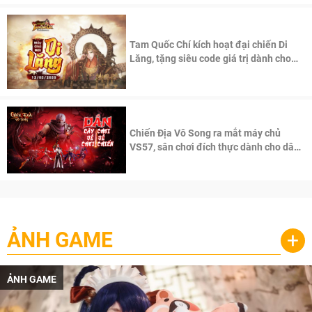
Tam Quốc Chí kích hoạt đại chiến Di
Lăng, tặng siêu code giá trị dành cho
100 độc giả đầu tiên.
Chiến Địa Vô Song ra mắt máy chủ
VS57, sân chơi đích thực dành cho dân
cày
ẢNH GAME
+
ẢNH GAME