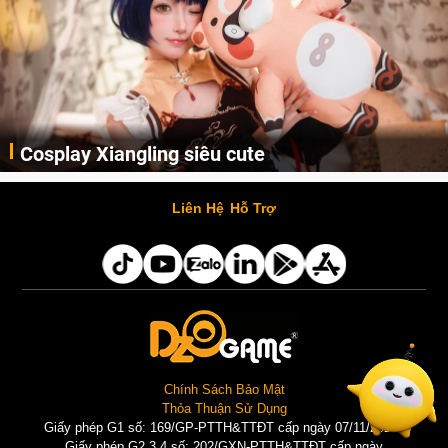
Cosplay Xiangling siêu cute
Cùng thưởng thức những hình ảnh cosplay Xiangling trong Genshin Impact siêu dễ thương của người dùng Weibo "阿包也是兔娘"
Liên Hệ
Hỗ Trợ
Chính Sách Bảo Mật
Thỏa Thuận Sử Dụng
Giấy phép G1 số: 169/GP-PTTH&TTĐT cấp ngày 07/11/2025 |
Giấy phép G2,3,4 số: 202/GXN-PTTH&TTĐT cấp ngày