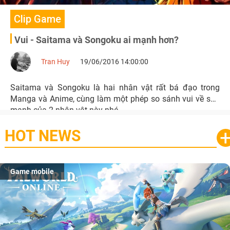
Clip Game
Vui - Saitama và Songoku ai mạnh hơn?
Tran Huy
19/06/2016 14:00:00
Saitama và Songoku là hai nhân vật rất bá đạo trong
Manga và Anime, cùng làm một phép so sánh vui về sức
mạnh của 2 nhân vật này nhé.
HOT NEWS
Game mobile