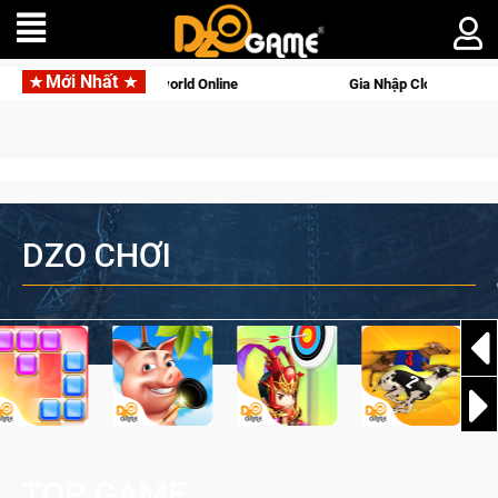
Mới Nhất
n gọi Palworld Online
Gia Nhập Closed Beta Norse Saga: Cửu
DZO CHƠI
TOP GAME