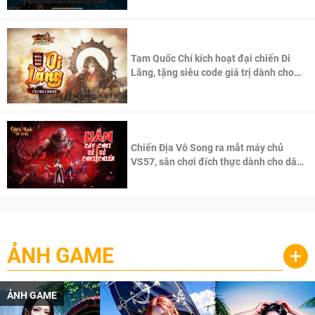
Tam Quốc Chí kích hoạt đại chiến Di
Lăng, tặng siêu code giá trị dành cho
100 độc giả đầu tiên.
Chiến Địa Vô Song ra mắt máy chủ
VS57, sân chơi đích thực dành cho dân
cày
ẢNH GAME
+
ẢNH GAME