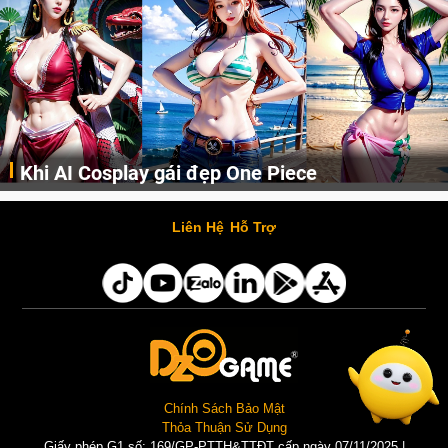
Khi AI Cosplay gái đẹp One Piece
Những cô nàng nóng bỏng Boa Hancock, Nico Robin, Nami, Yamato hay Perona được AI vẽ lại dưới hình thức Cosplay cực kỳ chuẩn chỉnh.
Liên Hệ
Hỗ Trợ
Chính Sách Bảo Mật
Thỏa Thuận Sử Dụng
Giấy phép G1 số: 169/GP-PTTH&TTĐT cấp ngày 07/11/2025 |