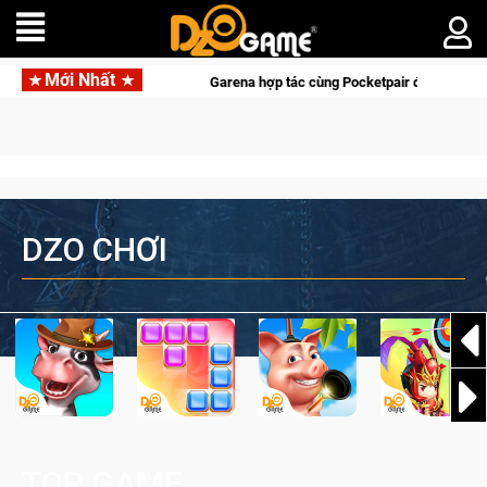
Mới Nhất
Garena hợp tác cùng Pocketpair đưa bom tấn săn thú 
DZO CHƠI
TOP GAME