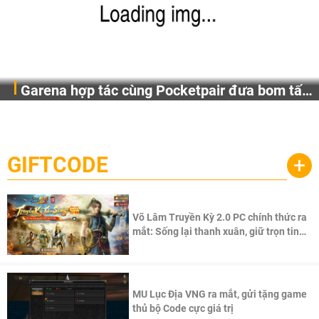
Garena hợp tác cùng Pocketpair đưa bom tấn
Garena Singapore hôm nay đã công bố Palworld Online,
săn thú sinh tồn lên di động với tên gọi
một cuộc phiêu lưu sinh tồn nhiều người chơi mới hiện
Palworld Online
đang được phát triển dựa trên IP Palworld nổi tiếng toàn
cầu, theo giấy phép chính thức từ công ty game Nhật Bản
GIFTCODE
+
Pocketpair, Inc.
Võ Lâm Truyền Kỳ 2.0 PC chính thức ra
mắt: Sống lại thanh xuân, giữ trọn tinh
thần Võ Lâm
MU Lục Địa VNG ra mắt, gửi tặng game
thủ bộ Code cực giá trị