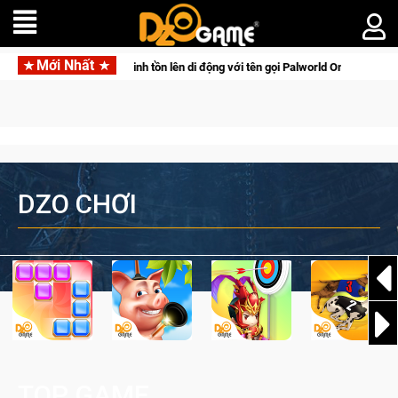
Mới Nhất
ấn săn thú sinh tồn lên di động với tên gọi Palworld Online
G
DZO CHƠI
TOP GAME