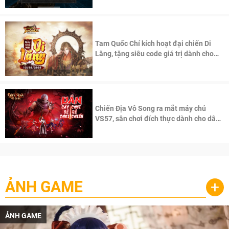
Tam Quốc Chí kích hoạt đại chiến Di
Lăng, tặng siêu code giá trị dành cho
100 độc giả đầu tiên.
Chiến Địa Vô Song ra mắt máy chủ
VS57, sân chơi đích thực dành cho dân
cày
ẢNH GAME
+
ẢNH GAME