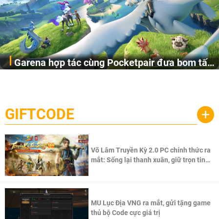
Garena hợp tác cùng Pocketpair đưa bom tấn
Garena Singapore hôm nay đã công bố Palworld Online,
săn thú sinh tồn lên di động với tên gọi
một cuộc phiêu lưu sinh tồn nhiều người chơi mới hiện
Palworld Online
đang được phát triển dựa trên IP Palworld nổi tiếng toàn
cầu, theo giấy phép chính thức từ công ty game Nhật Bản
GIFTCODE
+
Pocketpair, Inc.
Võ Lâm Truyền Kỳ 2.0 PC chính thức ra
mắt: Sống lại thanh xuân, giữ trọn tinh
thần Võ Lâm
MU Lục Địa VNG ra mắt, gửi tặng game
thủ bộ Code cực giá trị