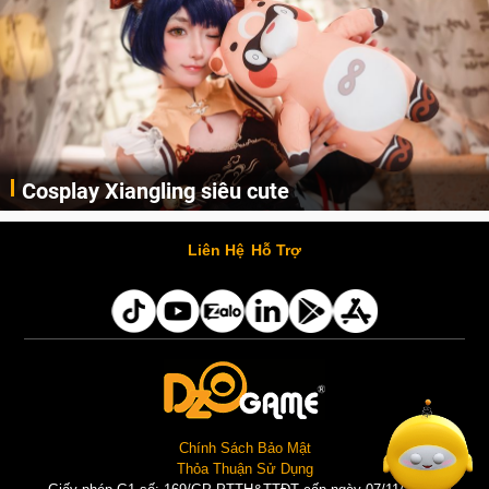
Cosplay Xiangling siêu cute
Cùng thưởng thức những hình ảnh cosplay Xiangling trong Genshin Impact siêu dễ thương của người dùng Weibo "阿包也是兔娘"
Liên Hệ
Hỗ Trợ
Chính Sách Bảo Mật
Thỏa Thuận Sử Dụng