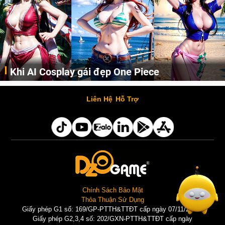
Khi AI Cosplay gái đẹp One Piece
Những cô nàng nóng bỏng Boa Hancock, Nico Robin, Nami, Yamato hay Perona được AI vẽ lại dưới hình thức Cosplay cực kỳ chuẩn chỉnh.
Liên Hệ
Hỗ Trợ
Chính Sách Bảo Mật
Thỏa Thuận Sử Dụng
Giấy phép G1 số: 169/GP-PTTH&TTĐT cấp ngày 07/11/2025 |
Giấy phép G2,3,4 số: 202/GXN-PTTH&TTĐT cấp ngày