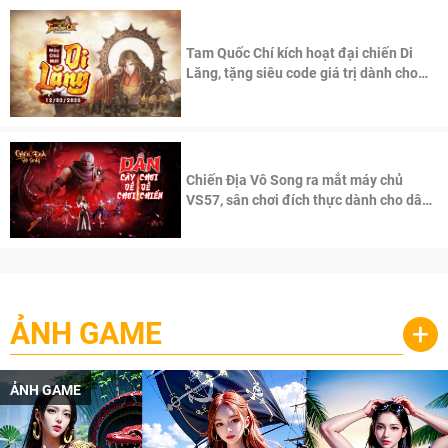
Tam Quốc Chí kích hoạt đại chiến Di
Lăng, tặng siêu code giá trị dành cho
100 độc giả đầu tiên.
Chiến Địa Vô Song ra mắt máy chủ
VS57, sân chơi đích thực dành cho dân
cày
ẢNH GAME
+
ẢNH GAME