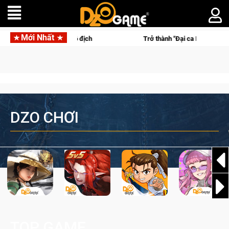
Mới Nhất
i vô địch
Trở thành "Đại ca Mèo" khuấy đảo thế giới ngầm tro
DZO CHƠI
TOP GAME