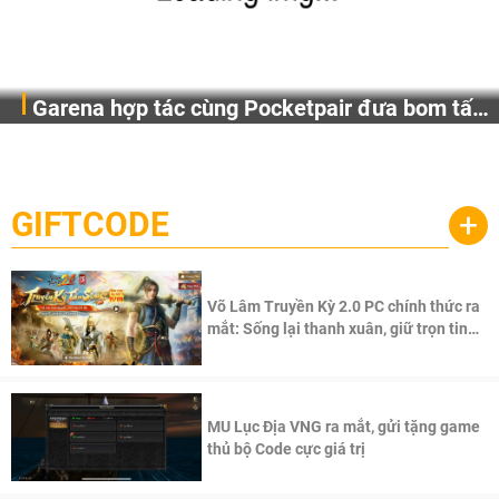
Garena hợp tác cùng Pocketpair đưa bom tấn
Garena Singapore hôm nay đã công bố Palworld Online,
săn thú sinh tồn lên di động với tên gọi
một cuộc phiêu lưu sinh tồn nhiều người chơi mới hiện
Palworld Online
đang được phát triển dựa trên IP Palworld nổi tiếng toàn
cầu, theo giấy phép chính thức từ công ty game Nhật Bản
GIFTCODE
+
Pocketpair, Inc.
Võ Lâm Truyền Kỳ 2.0 PC chính thức ra
mắt: Sống lại thanh xuân, giữ trọn tinh
thần Võ Lâm
MU Lục Địa VNG ra mắt, gửi tặng game
thủ bộ Code cực giá trị