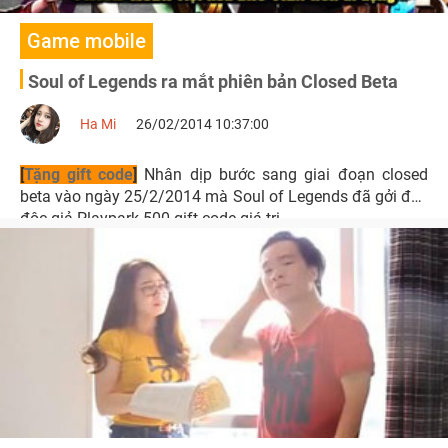
Game mobile
Soul of Legends ra mắt phiên bản Closed Beta
Ha Mi
26/02/2014 10:37:00
[
Tặng gift code
]
Nhân dịp bước sang giai đoạn closed
beta vào ngày 25/2/2014 mà Soul of Legends đã gởi đến
độc giả Playpark 500 gift code giá trị.