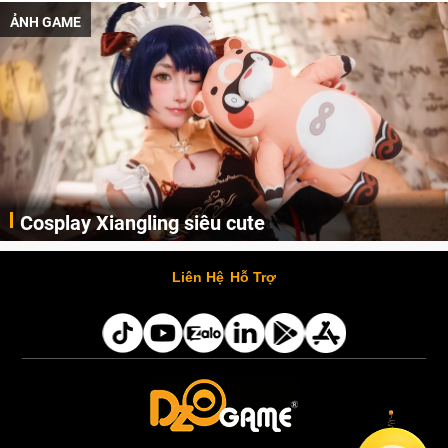
ẢNH GAME
Cosplay Xiangling siêu cute
Cùng thưởng thức những hình ảnh cosplay Xiangling trong Genshin Impact siêu dễ thương của người dùng Weibo "阿包也是兔娘"
Liên Hệ
Hỗ Trợ