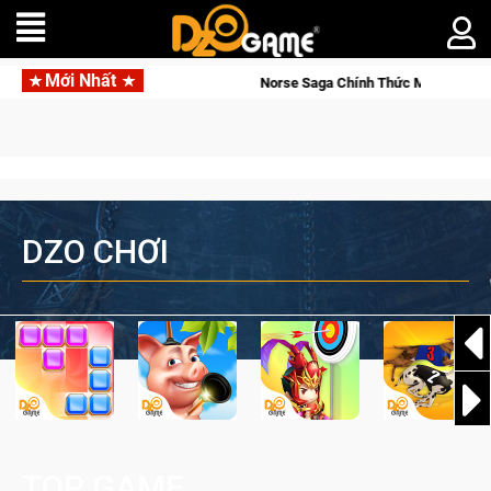
Mới Nhất
Norse Saga Chính Thức Mở Cửa Closed Beta Tại Việt Nam Từ 04
DZO CHƠI
TOP GAME