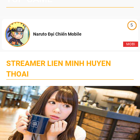
5
Naruto Đại Chiến Mobile
MOBI
STREAMER LIEN MINH HUYEN
THOAI