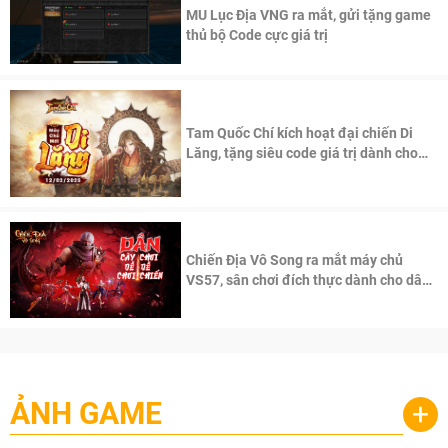
MU Lục Địa VNG ra mắt, gửi tặng game
thủ bộ Code cực giá trị
Tam Quốc Chí kích hoạt đại chiến Di
Lăng, tặng siêu code giá trị dành cho
100 độc giả đầu tiên.
Chiến Địa Vô Song ra mắt máy chủ
VS57, sân chơi đích thực dành cho dân
cày
ẢNH GAME
+