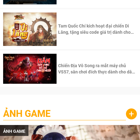
Tam Quốc Chí kích hoạt đại chiến Di
Lăng, tặng siêu code giá trị dành cho
100 độc giả đầu tiên.
Chiến Địa Vô Song ra mắt máy chủ
VS57, sân chơi đích thực dành cho dân
cày
ẢNH GAME
+
ẢNH GAME