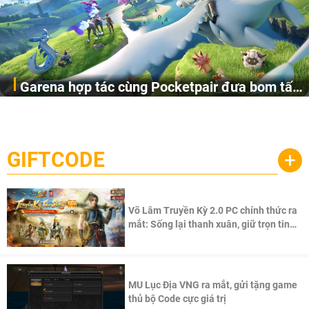
Garena hợp tác cùng Pocketpair đưa bom tấn
Garena Singapore hôm nay đã công bố Palworld Online,
săn thú sinh tồn lên di động với tên gọi
một cuộc phiêu lưu sinh tồn nhiều người chơi mới hiện
Palworld Online
đang được phát triển dựa trên IP Palworld nổi tiếng toàn
cầu, theo giấy phép chính thức từ công ty game Nhật Bản
GIFTCODE
+
Pocketpair, Inc.
Võ Lâm Truyền Kỳ 2.0 PC chính thức ra
mắt: Sống lại thanh xuân, giữ trọn tinh
thần Võ Lâm
MU Lục Địa VNG ra mắt, gửi tặng game
thủ bộ Code cực giá trị