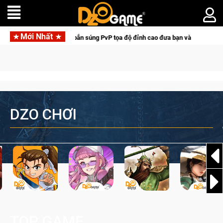
Mới Nhất
l Hunter: Game bắn súng PvP tọa độ đỉnh cao đưa bạn vào các chiến dịch lịch 
DZO CHƠI
TOP GAME