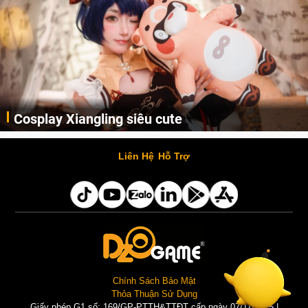
Cosplay Xiangling siêu cute
Cùng thưởng thức những hình ảnh cosplay Xiangling trong Genshin Impact siêu dễ thương của người dùng Weibo "阿包也是兔娘"
Liên Hệ
Hỗ Trợ
Chính Sách Bảo Mật
Thỏa Thuận Sử Dụng
Giấy phép G1 số: 169/GP-PTTH&TTĐT cấp ngày 07/11/2025 |