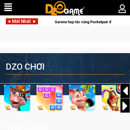
Mới Nhất
Garena hợp tác cùng Pocketpair đưa bom tấn săn thú sinh tồn
DZO CHƠI
TOP GAME