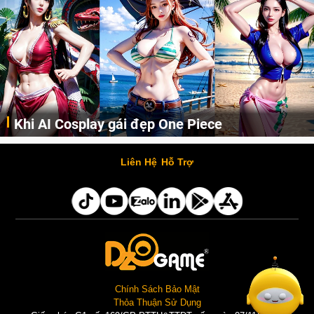
Khi AI Cosplay gái đẹp One Piece
Những cô nàng nóng bỏng Boa Hancock, Nico Robin, Nami, Yamato hay Perona được AI vẽ lại dưới hình thức Cosplay cực kỳ chuẩn chỉnh.
Liên Hệ
Hỗ Trợ
Chính Sách Bảo Mật
Thỏa Thuận Sử Dụng