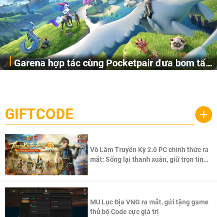
Garena hợp tác cùng Pocketpair đưa bom tấn
Garena Singapore hôm nay đã công bố Palworld Online,
săn thú sinh tồn lên di động với tên gọi
một cuộc phiêu lưu sinh tồn nhiều người chơi mới hiện
Palworld Online
đang được phát triển dựa trên IP Palworld nổi tiếng toàn
cầu, theo giấy phép chính thức từ công ty game Nhật Bản
GIFTCODE
+
Pocketpair, Inc.
Võ Lâm Truyền Kỳ 2.0 PC chính thức ra
mắt: Sống lại thanh xuân, giữ trọn tinh
thần Võ Lâm
MU Lục Địa VNG ra mắt, gửi tặng game
thủ bộ Code cực giá trị