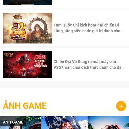
Tam Quốc Chí kích hoạt đại chiến Di
Lăng, tặng siêu code giá trị dành cho
100 độc giả đầu tiên.
Chiến Địa Vô Song ra mắt máy chủ
VS57, sân chơi đích thực dành cho dân
cày
ẢNH GAME
+
ẢNH GAME