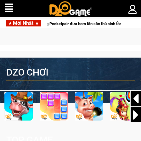
Mới Nhất
p tác cùng Pocketpair đưa bom tấn săn thú sinh tồn lên di động với tên gọi Pa
DZO CHƠI
TOP GAME