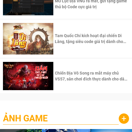
MU Lục Địa VNG ra mắt, gửi tặng game
thủ bộ Code cực giá trị
Tam Quốc Chí kích hoạt đại chiến Di
Lăng, tặng siêu code giá trị dành cho
100 độc giả đầu tiên.
Chiến Địa Vô Song ra mắt máy chủ
VS57, sân chơi đích thực dành cho dân
cày
ẢNH GAME
+