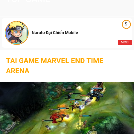
5
Naruto Đại Chiến Mobile
MOBI
TAI GAME MARVEL END TIME
ARENA