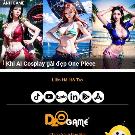
ẢNH GAME
Khi AI Cosplay gái đẹp One Piece
Những cô nàng nóng bỏng Boa Hancock, Nico Robin, Nami, Yamato hay Perona được AI vẽ lại dưới hình thức Cosplay cực kỳ chuẩn chỉnh.
Liên Hệ
Hỗ Trợ
Chính Sách Bảo Mật