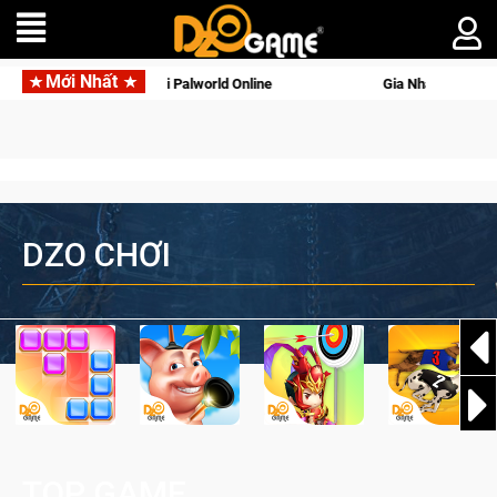
Mới Nhất
g với tên gọi Palworld Online
Gia Nhập Closed Beta Norse Sa
DZO CHƠI
TOP GAME