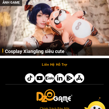
ẢNH GAME
Cosplay Xiangling siêu cute
Cùng thưởng thức những hình ảnh cosplay Xiangling trong Genshin Impact siêu dễ thương của người dùng Weibo "阿包也是兔娘"
Liên Hệ
Hỗ Trợ
Chính Sách Bảo Mật