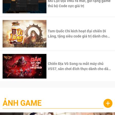
MU Lục Địa VNG ra mắt, gửi tặng game
thủ bộ Code cực giá trị
Tam Quốc Chí kích hoạt đại chiến Di
Lăng, tặng siêu code giá trị dành cho
100 độc giả đầu tiên.
Chiến Địa Vô Song ra mắt máy chủ
VS57, sân chơi đích thực dành cho dân
cày
ẢNH GAME
+