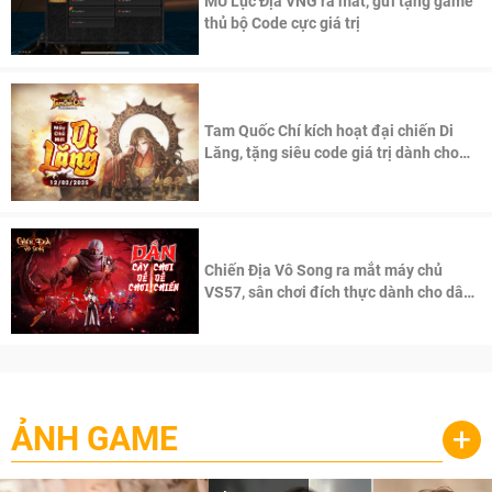
MU Lục Địa VNG ra mắt, gửi tặng game
thủ bộ Code cực giá trị
Tam Quốc Chí kích hoạt đại chiến Di
Lăng, tặng siêu code giá trị dành cho
100 độc giả đầu tiên.
Chiến Địa Vô Song ra mắt máy chủ
VS57, sân chơi đích thực dành cho dân
cày
ẢNH GAME
+