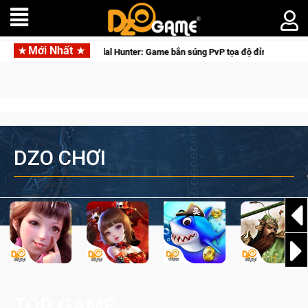
Mới Nhất
Medal Hunter: Game bắn súng PvP tọa độ đỉnh cao đưa bạn vào cá
DZO CHƠI
TOP GAME