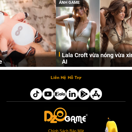
ẢNH GAME
Lala Croft vừa nóng vừa xinh dưới nét vẽ của
AI
Cùng đến với những hình ảnh Lala Croft của Tomb Raider dưới nét vẽ của AI. Một cô nàng xinh đẹp, nóng bỏng nhưng cũng rắn rỏi và mạnh mẽ.
Liên Hệ
Hỗ Trợ
Chính Sách Bảo Mật