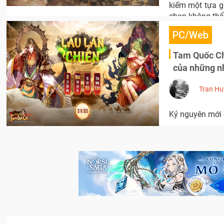
kiếm một tựa g
chọn không thể
PC/Web
Tam Quốc Chí
của những n
Tran Hu
Kỷ nguyên mới 