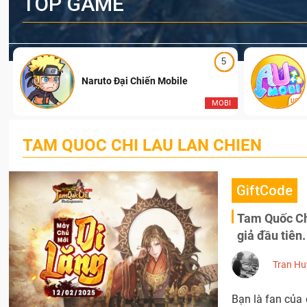
TOP GAME
5
Naruto Đại Chiến Mobile
I
MOBI
TAM QUOC CHI LAU LAN CHIEN
GiftCode
Tam Quốc Chí
giả đầu tiên.
Tran Hu
Bạn là fan của