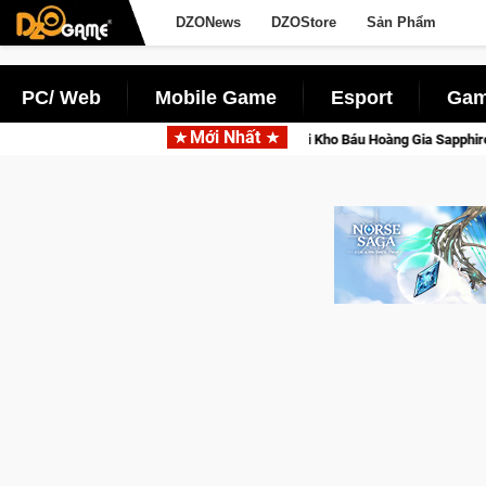
DZONews
DZOStore
Sản Phẩm
PC/ Web
Mobile Game
Esport
Gam
Mới Nhất
ire sẽ lộng lẫy ánh đèn với Kho Báu Hoàng Gia Sapphire Neon Punk