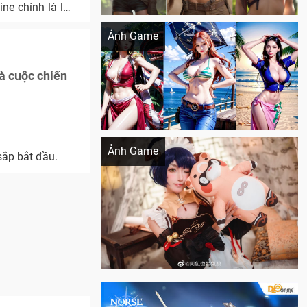
ne chính là lựa
Khi AI Cosplay gái đẹp One Piece
Ảnh Game
à cuộc chiến
Cosplay Xiangling siêu cute
Ảnh Game
sắp bắt đầu.