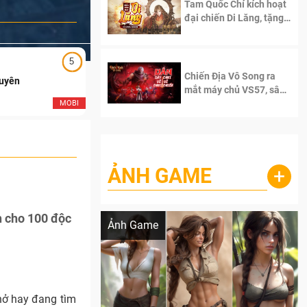
Tam Quốc Chí kích hoạt
đại chiến Di Lăng, tặng
siêu code giá trị dành
cho 100 độc giả đầu
tiên.
5
5
Chiến Địa Vô Song ra
Duyên
Ngạo Thiên Mobile
mắt máy chủ VS57, sân
chơi đích thực dành cho
MOBI
MOB
dân cày
ẢNH GAME
+
Lala Croft vừa nóng vừa xinh dưới nét vẽ
của AI
h cho 100 độc
Ảnh Game
hở hay đang tìm