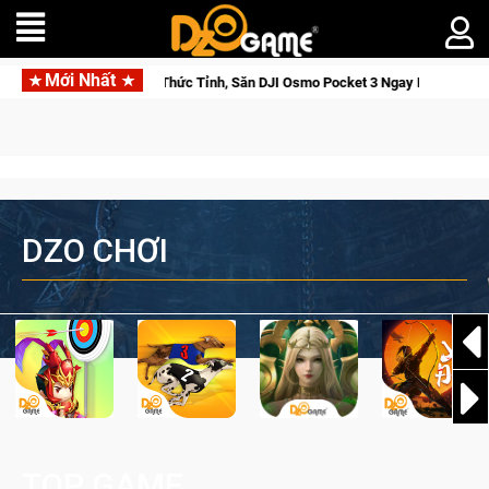
Mới Nhất
ga: Cửu Giới Thức Tỉnh, Săn DJI Osmo Pocket 3 Ngay Hôm Nay
DZO CHƠI
TOP GAME