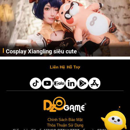
Lala Croft vừa nóng vừa xinh dưới nét vẽ của
AI
Cùng đến với những hình ảnh Lala Croft của Tomb Raider dưới nét vẽ của AI. Một cô nàng xinh đẹp, nóng bỏng nhưng cũng rắn rỏi và mạnh mẽ.
Liên Hệ
Hỗ Trợ
Chính Sách Bảo Mật
Thỏa Thuận Sử Dụng