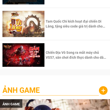
Tam Quốc Chí kích hoạt đại chiến Di
Lăng, tặng siêu code giá trị dành cho
100 độc giả đầu tiên.
Chiến Địa Vô Song ra mắt máy chủ
VS57, sân chơi đích thực dành cho dân
cày
ẢNH GAME
+
ẢNH GAME