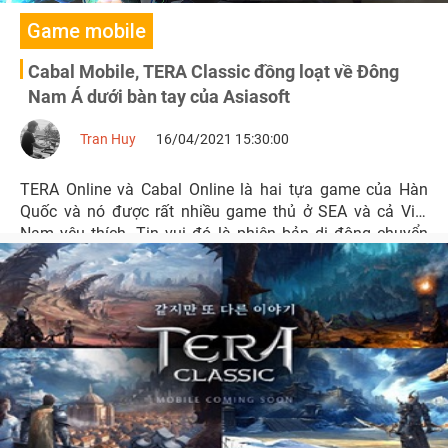
Game mobile
Cabal Mobile, TERA Classic đồng loạt về Đông
Nam Á dưới bàn tay của Asiasoft
Tran Huy
16/04/2021 15:30:00
TERA Online và Cabal Online là hai tựa game của Hàn
Quốc và nó được rất nhiều game thủ ở SEA và cả Việt
Nam yêu thích. Tin vui đó là phiên bản di động chuyển
thể gần như toàn bộ bản gốc của 2 cái tên này sẽ về
Đông Nam Á.