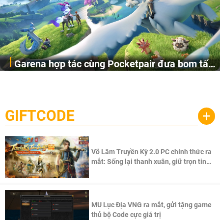
Garena hợp tác cùng Pocketpair đưa bom tấn
Garena Singapore hôm nay đã công bố Palworld Online,
săn thú sinh tồn lên di động với tên gọi
một cuộc phiêu lưu sinh tồn nhiều người chơi mới hiện
Palworld Online
đang được phát triển dựa trên IP Palworld nổi tiếng toàn
cầu, theo giấy phép chính thức từ công ty game Nhật Bản
GIFTCODE
+
Pocketpair, Inc.
Võ Lâm Truyền Kỳ 2.0 PC chính thức ra
mắt: Sống lại thanh xuân, giữ trọn tinh
thần Võ Lâm
MU Lục Địa VNG ra mắt, gửi tặng game
thủ bộ Code cực giá trị