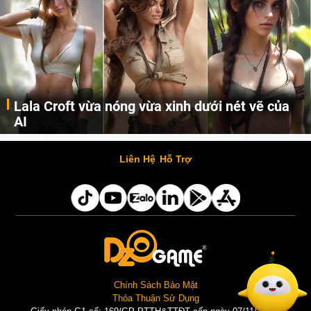
Lala Croft vừa nóng vừa xinh dưới nét vẽ của
AI
Cùng đến với những hình ảnh Lala Croft của Tomb Raider dưới nét vẽ của AI. Một cô nàng xinh đẹp, nóng bỏng nhưng cũng rắn rỏi và mạnh mẽ.
Liên Hệ
Hỗ Trợ
Chính Sách Bảo Mật
Thỏa Thuận Sử Dụng