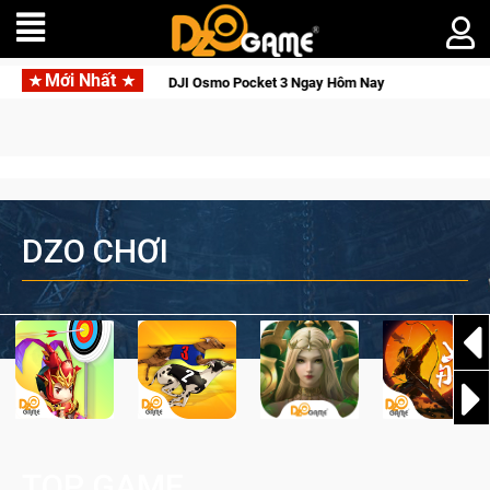
Mới Nhất
 Thức Tỉnh, Săn DJI Osmo Pocket 3 Ngay Hôm Nay
Lineage W –
DZO CHƠI
TOP GAME