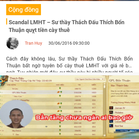
Cộng đồng
Scandal LMHT – Sư thầy Thách Đấu Thích Bổn
Thuận quỵt tiền cày thuê
Tran Huy
30/06/2016 09:30:00
Cách đây không lâu, Sư thầy Thách Đấu Thích Bổn
Thuận bất ngờ tuyên bố cày thuê LMHT với giá rẻ bất
ngờ. Tuy nhiên mới đây, sư thầy này bị nhiều người tố cáo
quỵt tiền cày thuê.