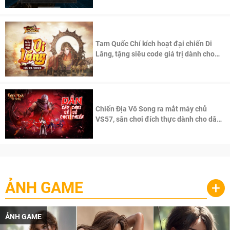
Tam Quốc Chí kích hoạt đại chiến Di
Lăng, tặng siêu code giá trị dành cho
100 độc giả đầu tiên.
Chiến Địa Vô Song ra mắt máy chủ
VS57, sân chơi đích thực dành cho dân
cày
ẢNH GAME
+
ẢNH GAME