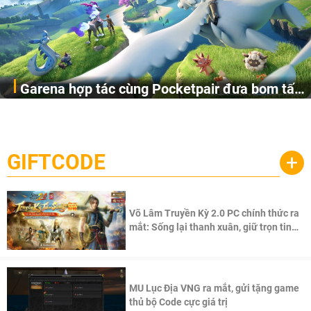
Garena hợp tác cùng Pocketpair đưa bom tấn
Garena Singapore hôm nay đã công bố Palworld Online,
săn thú sinh tồn lên di động với tên gọi
một cuộc phiêu lưu sinh tồn nhiều người chơi mới hiện
Palworld Online
đang được phát triển dựa trên IP Palworld nổi tiếng toàn
cầu, theo giấy phép chính thức từ công ty game Nhật Bản
GIFTCODE
+
Pocketpair, Inc.
Võ Lâm Truyền Kỳ 2.0 PC chính thức ra
mắt: Sống lại thanh xuân, giữ trọn tinh
thần Võ Lâm
MU Lục Địa VNG ra mắt, gửi tặng game
thủ bộ Code cực giá trị