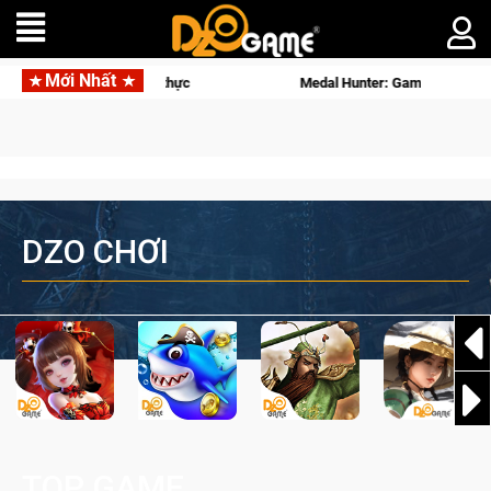
Mới Nhất
 thực
Medal Hunter: Game bắn súng PvP tọa độ đỉnh cao đưa bạ
DZO CHƠI
TOP GAME