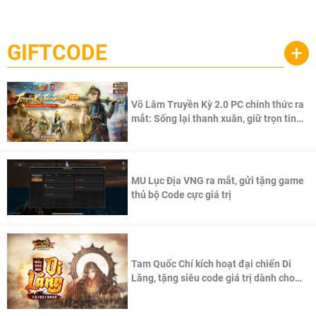
một cuộc phiêu lưu sinh tồn nhiều người chơi mới hiện
Palworld Online
đang được phát triển dựa trên IP Palworld nổi tiếng toàn
cầu, theo giấy phép chính thức từ công ty game Nhật Bản
GIFTCODE
+
Pocketpair, Inc.
Võ Lâm Truyền Kỳ 2.0 PC chính thức ra
mắt: Sống lại thanh xuân, giữ trọn tinh
thần Võ Lâm
MU Lục Địa VNG ra mắt, gửi tặng game
thủ bộ Code cực giá trị
Tam Quốc Chí kích hoạt đại chiến Di
Lăng, tặng siêu code giá trị dành cho
100 độc giả đầu tiên.