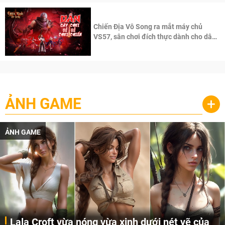
Chiến Địa Vô Song ra mắt máy chủ
VS57, sân chơi đích thực dành cho dân
cày
ẢNH GAME
+
ẢNH GAME
Lala Croft vừa nóng vừa xinh dưới nét vẽ của