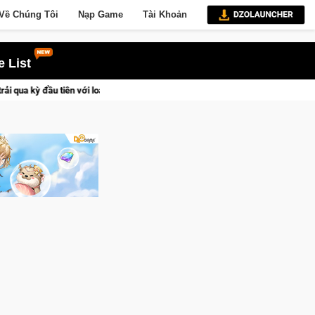
Về Chúng Tôi
Nạp Game
Tài Khoản
 List
ên với loạt khám phá đáng nhớ của game thủ Lineage W