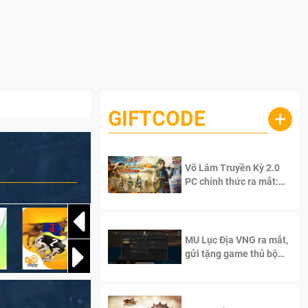
GIFTCODE
+
Võ Lâm Truyền Kỳ 2.0
PC chính thức ra mắt:
Sống lại thanh xuân, giữ
trọn tinh thần Võ Lâm
MU Lục Địa VNG ra mắt,
gửi tặng game thủ bộ
Code cực giá trị