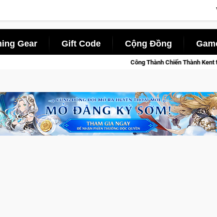
ing Gear
Gift Code
Cộng Đồng
Game
Công Thành Chiến Thành Kent trải qua kỳ đầu ti