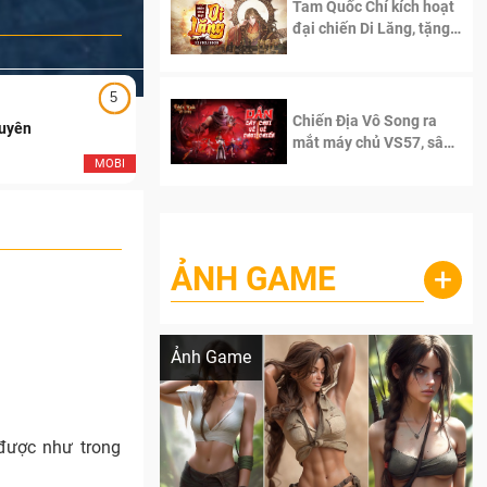
Tam Quốc Chí kích hoạt
đại chiến Di Lăng, tặng
siêu code giá trị dành
cho 100 độc giả đầu
tiên.
5
5
Chiến Địa Vô Song ra
Duyên
Ngạo Thiên Mobile
mắt máy chủ VS57, sân
chơi đích thực dành cho
MOBI
MOB
dân cày
ẢNH GAME
+
Lala Croft vừa nóng vừa xinh dưới nét vẽ
của AI
Ảnh Game
được như trong