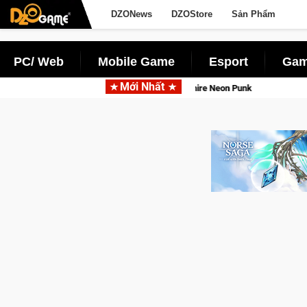
DZONews
DZOStore
Sản Phẩm
PC/ Web
Mobile Game
Esport
Gam
Mới Nhất
 đèn với Kho Báu Hoàng Gia Sapphire Neon Punk