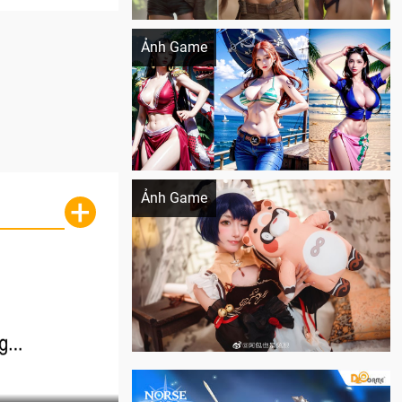
Khi AI Cosplay gái đẹp One Piece
Ảnh Game
Cosplay Xiangling siêu cute
Ảnh Game
+