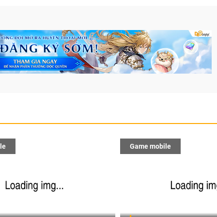
le
Game mobile