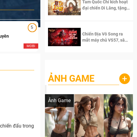
Tam Quốc Chí kích hoạt
đại chiến Di Lăng, tặng
siêu code giá trị dành
cho 100 độc giả đầu
tiên.
5
5
Chiến Địa Vô Song ra
Duyên
Ngạo Thiên Mobile
mắt máy chủ VS57, sân
chơi đích thực dành cho
MOBI
MOB
dân cày
ẢNH GAME
+
Lala Croft vừa nóng vừa xinh dưới nét vẽ
của AI
Ảnh Game
chiến đấu trong