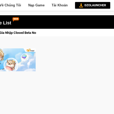
Về Chúng Tôi
Nạp Game
Tài Khoản
 List
 Saga: Cửu Giới Thức Tỉnh, Săn DJI Osmo Pocket 3 Ngay Hôm Nay