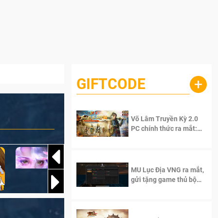
GIFTCODE
+
Võ Lâm Truyền Kỳ 2.0
PC chính thức ra mắt:
Sống lại thanh xuân, giữ
trọn tinh thần Võ Lâm
MU Lục Địa VNG ra mắt,
gửi tặng game thủ bộ
Code cực giá trị