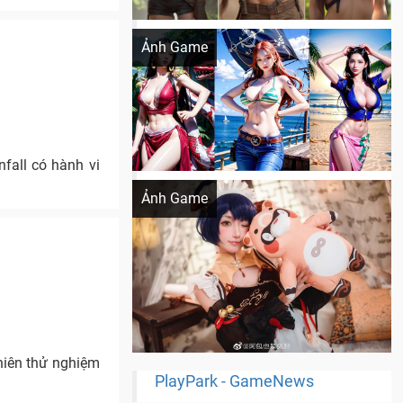
Khi AI Cosplay gái đẹp One Piece
Ảnh Game
fall có hành vi
Cosplay Xiangling siêu cute
Ảnh Game
hiên thử nghiệm
PlayPark - GameNews