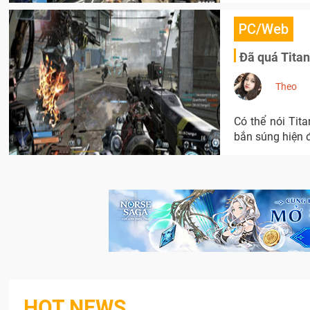
PC/Web
Đã quá TitanF
Theo
Có thể nói Tit
bắn súng hiện đ
HOT NEWS