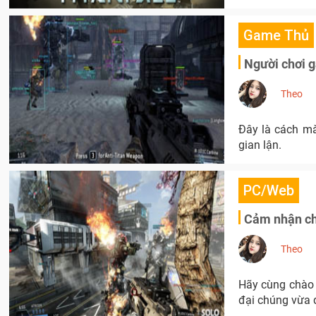
Game Thủ
Người chơi g
Theo
Đây là cách mà
gian lận.
PC/Web
Cảm nhận chi
Theo
Hãy cùng chào 
đại chúng vừa 