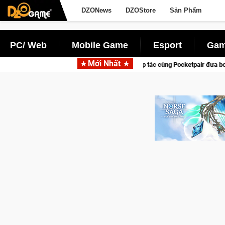
DZONews
DZOStore
Sản Phẩm
PC/ Web
Mobile Game
Esport
Gam
Mới Nhất
Garena hợp tác cùng Pocketpair đưa bom tấn săn thú sinh tồn lên di 