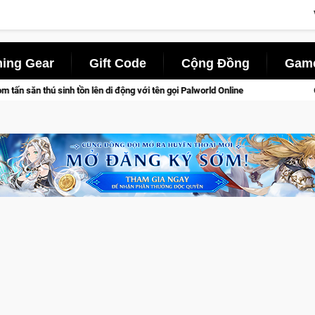
ing Gear
Gift Code
Cộng Đồng
Game
động với tên gọi Palworld Online
Gia Nhập Closed Beta Norse