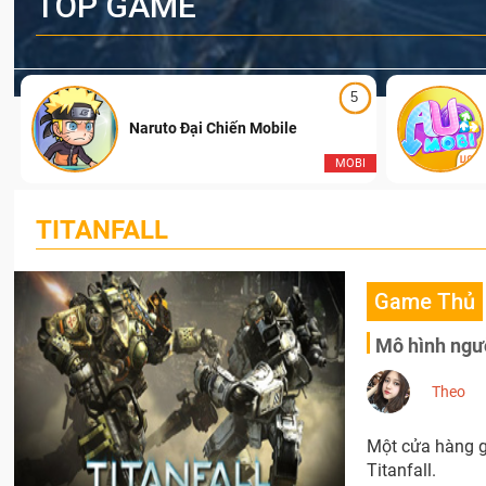
TOP GAME
5
Naruto Đại Chiến Mobile
I
MOBI
TITANFALL
Game Thủ
Mô hình ngườ
Theo
Một cửa hàng g
Titanfall.