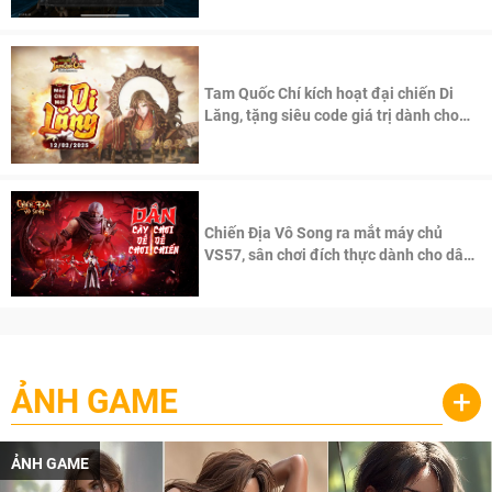
Tam Quốc Chí kích hoạt đại chiến Di
Lăng, tặng siêu code giá trị dành cho
100 độc giả đầu tiên.
Chiến Địa Vô Song ra mắt máy chủ
VS57, sân chơi đích thực dành cho dân
cày
ẢNH GAME
+
ẢNH GAME