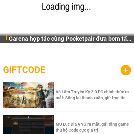
Garena hợp tác cùng Pocketpair đưa bom tấn
Garena Singapore hôm nay đã công bố Palworld Online,
săn thú sinh tồn lên di động với tên gọi
một cuộc phiêu lưu sinh tồn nhiều người chơi mới hiện
Palworld Online
đang được phát triển dựa trên IP Palworld nổi tiếng toàn
cầu, theo giấy phép chính thức từ công ty game Nhật Bản
GIFTCODE
+
Pocketpair, Inc.
Võ Lâm Truyền Kỳ 2.0 PC chính thức ra
mắt: Sống lại thanh xuân, giữ trọn tinh
thần Võ Lâm
MU Lục Địa VNG ra mắt, gửi tặng game
thủ bộ Code cực giá trị