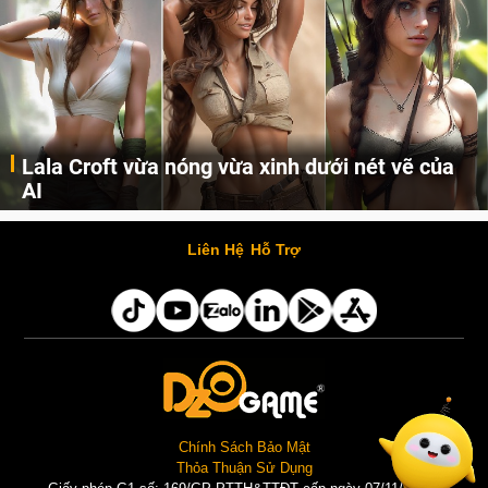
Lala Croft vừa nóng vừa xinh dưới nét vẽ của
AI
Cùng đến với những hình ảnh Lala Croft của Tomb Raider dưới nét vẽ của AI. Một cô nàng xinh đẹp, nóng bỏng nhưng cũng rắn rỏi và mạnh mẽ.
Liên Hệ
Hỗ Trợ
Chính Sách Bảo Mật
Thỏa Thuận Sử Dụng