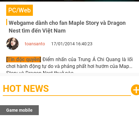
PC/Web
Webgame dành cho fan Maple Story và Dragon
Nest tìm đến Việt Nam
toansanto
17/01/2014 16:40:23
[
Tin độc quyền
]
Điểm nhấn của Trung Á Chi Quang là lối
chơi hành động tự do và phảng phất hơi hướm của Maple
Story và Dragon Nest thuở nào.
HOT NEWS
Game mobile