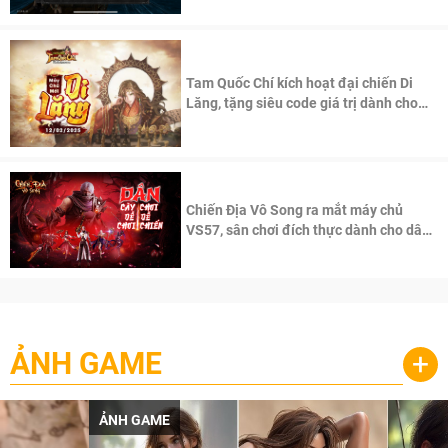
Tam Quốc Chí kích hoạt đại chiến Di
Lăng, tặng siêu code giá trị dành cho
100 độc giả đầu tiên.
Chiến Địa Vô Song ra mắt máy chủ
VS57, sân chơi đích thực dành cho dân
cày
ẢNH GAME
+
ẢNH GAME