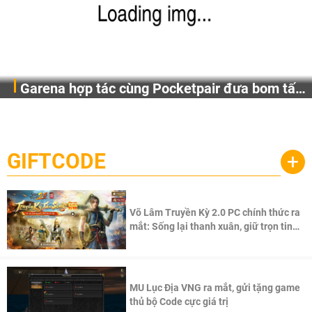
Garena hợp tác cùng Pocketpair đưa bom tấn
Garena Singapore hôm nay đã công bố Palworld Online,
săn thú sinh tồn lên di động với tên gọi
một cuộc phiêu lưu sinh tồn nhiều người chơi mới hiện
Palworld Online
đang được phát triển dựa trên IP Palworld nổi tiếng toàn
cầu, theo giấy phép chính thức từ công ty game Nhật Bản
GIFTCODE
+
Pocketpair, Inc.
Võ Lâm Truyền Kỳ 2.0 PC chính thức ra
mắt: Sống lại thanh xuân, giữ trọn tinh
thần Võ Lâm
MU Lục Địa VNG ra mắt, gửi tặng game
thủ bộ Code cực giá trị