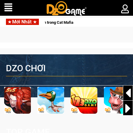
Mới Nhất
 đảo thế giới ngầm trong Cat Mafia
DZO CHƠI
TOP GAME