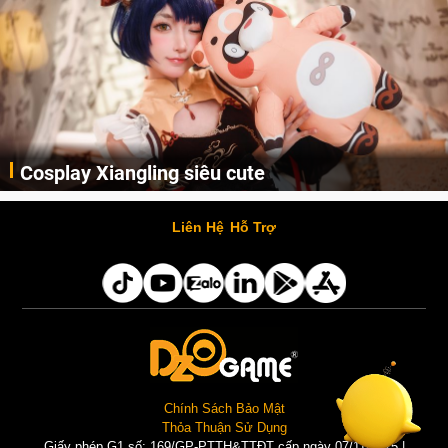
Cosplay Xiangling siêu cute
Cùng thưởng thức những hình ảnh cosplay Xiangling trong Genshin Impact siêu dễ thương của người dùng Weibo "阿包也是兔娘"
Liên Hệ
Hỗ Trợ
Chính Sách Bảo Mật
Thỏa Thuận Sử Dụng
Giấy phép G1 số: 169/GP-PTTH&TTĐT cấp ngày 07/11/2025 |