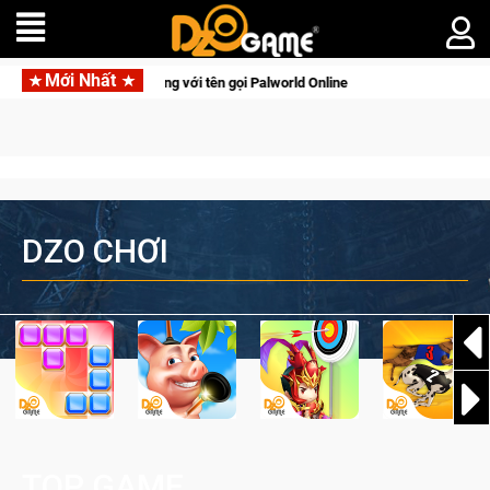
Mới Nhất
inh tồn lên di động với tên gọi Palworld Online
Gia Nhập Clo
DZO CHƠI
TOP GAME