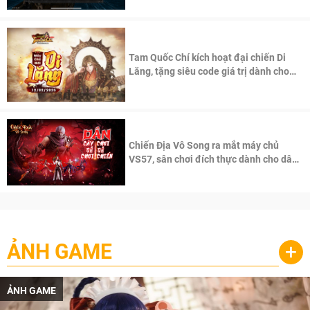
Tam Quốc Chí kích hoạt đại chiến Di
Lăng, tặng siêu code giá trị dành cho
100 độc giả đầu tiên.
Chiến Địa Vô Song ra mắt máy chủ
VS57, sân chơi đích thực dành cho dân
cày
ẢNH GAME
+
ẢNH GAME