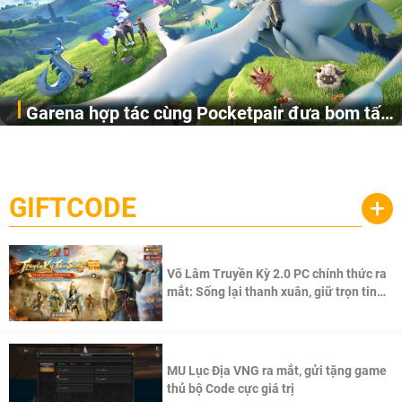
Garena hợp tác cùng Pocketpair đưa bom tấn
Garena Singapore hôm nay đã công bố Palworld Online,
săn thú sinh tồn lên di động với tên gọi
một cuộc phiêu lưu sinh tồn nhiều người chơi mới hiện
Palworld Online
đang được phát triển dựa trên IP Palworld nổi tiếng toàn
cầu, theo giấy phép chính thức từ công ty game Nhật Bản
GIFTCODE
+
Pocketpair, Inc.
Võ Lâm Truyền Kỳ 2.0 PC chính thức ra
mắt: Sống lại thanh xuân, giữ trọn tinh
thần Võ Lâm
MU Lục Địa VNG ra mắt, gửi tặng game
thủ bộ Code cực giá trị