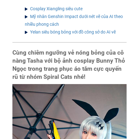
Cosplay Xiangling siêu cute
Mỹ nhân Genshin Impact dưới nét vẽ của AI theo
nhiều phong cách
Yelan siêu bóng bỏng với đồ công sở do AI vẽ
Cùng chiêm ngưỡng vẻ nóng bỏng của cô
nàng Tasha với bộ ảnh cosplay Bunny Thỏ
Ngọc trong trang phục áo tắm cực quyến
rũ từ nhóm Spiral Cats nhé!