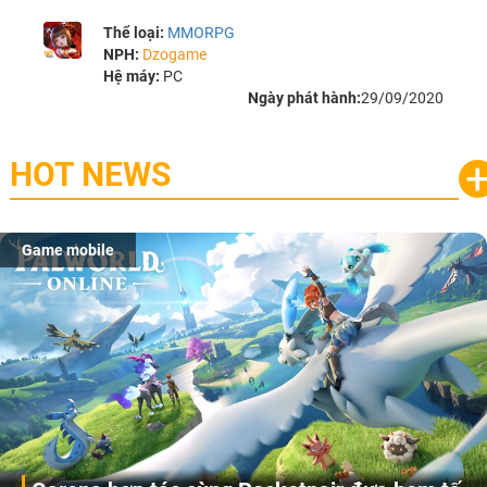
Thể loại:
MMORPG
NPH:
Dzogame
Hệ máy:
PC
Ngày phát hành:
29/09/2020
HOT NEWS
Game mobile