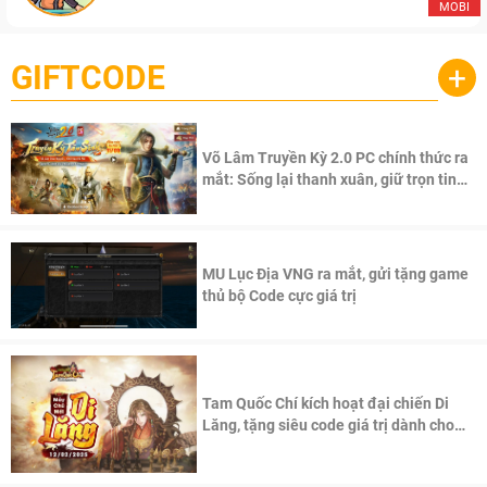
MOBI
GIFTCODE
+
Võ Lâm Truyền Kỳ 2.0 PC chính thức ra
mắt: Sống lại thanh xuân, giữ trọn tinh
thần Võ Lâm
MU Lục Địa VNG ra mắt, gửi tặng game
thủ bộ Code cực giá trị
Tam Quốc Chí kích hoạt đại chiến Di
Lăng, tặng siêu code giá trị dành cho
100 độc giả đầu tiên.