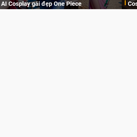
Cosplay Xiangling siêu cute
Cùng thưởng thức những hình ảnh cosplay Xiangling trong Genshin Impact siêu dễ thương của người dùng Weibo "阿包也是兔娘"