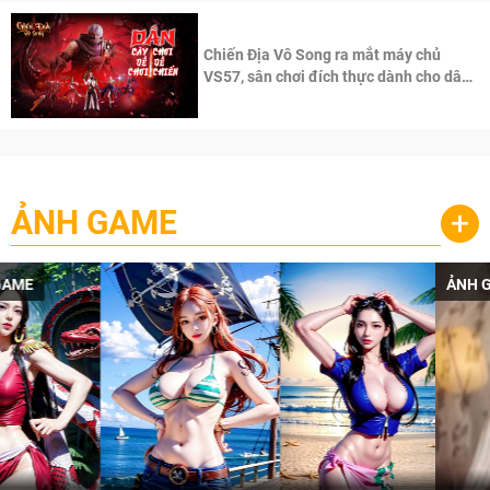
Chiến Địa Vô Song ra mắt máy chủ
VS57, sân chơi đích thực dành cho dân
cày
ẢNH GAME
+
ẢNH GAME