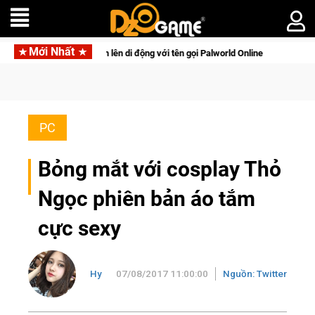
Mới Nhất
di động với tên gọi Palworld Online
Gia Nhập Closed Beta No
PC
Bỏng mắt với cosplay Thỏ
Ngọc phiên bản áo tắm
cực sexy
Hy
07/08/2017 11:00:00
Nguồn: Twitter