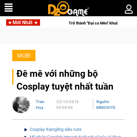
Mới Nhất
ầm trong Cat Mafia
MOBI
Đê mê với những bộ
Cosplay tuyệt nhất tuần
Tran
22/12/2015
Nguồn:
Huy
09:00:00
MMOSITE
Cosplay Xiangling siêu cute