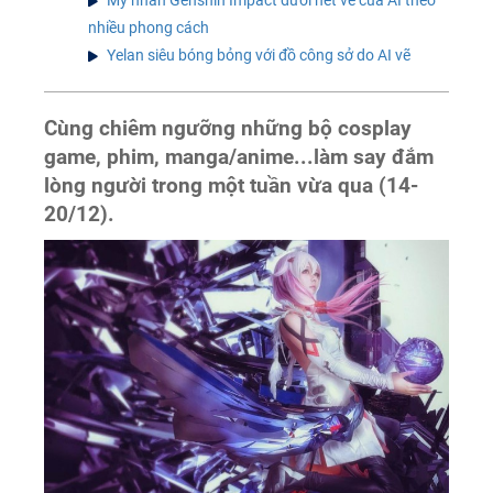
Mỹ nhân Genshin Impact dưới nét vẽ của AI theo
nhiều phong cách
Yelan siêu bóng bỏng với đồ công sở do AI vẽ
Cùng chiêm ngưỡng những bộ cosplay
game, phim, manga/anime...làm say đắm
lòng người trong một tuần vừa qua (14-
20/12).