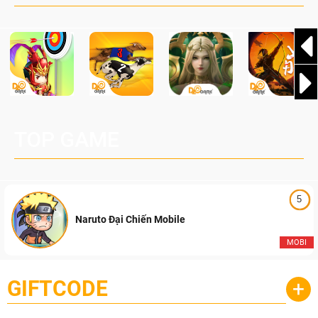
Pocketpair, Inc.
TOP GAME
5
Naruto Đại Chiến Mobile
MOBI
GIFTCODE
+