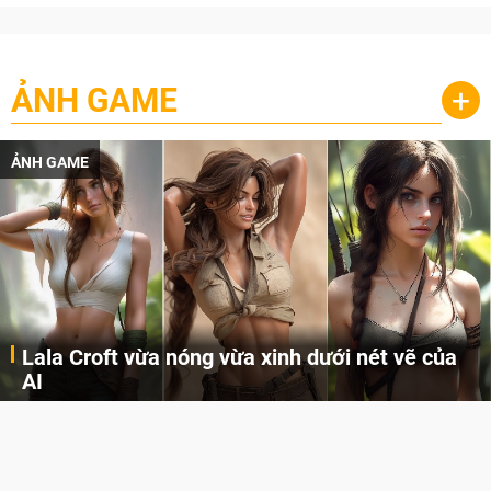
ẢNH GAME
+
ẢNH GAME
Lala Croft vừa nóng vừa xinh dưới nét vẽ của
AI
Cùng đến với những hình ảnh Lala Croft của Tomb Raider dưới nét vẽ của AI. Một cô nàng xinh đẹp, nóng bỏng nhưng cũng rắn rỏi và mạnh mẽ.