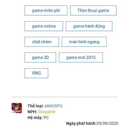
game miễn phí
Thần thoại game
game online
game hành động
chặt chém
màn hình ngang
game 2D
game mới 2015
VMG
Thể loại:
MMORPG
NPH:
Dzogame
Hệ máy:
PC
Ngày phát hành:
29/09/2020