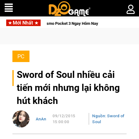
Mới Nhất
 DJI Osmo Pocket 3 Ngay Hôm Nay
Lineage W – Quyền lực và t
PC
Sword of Soul nhiều cải
tiến mới nhưng lại không
hút khách
09/12/2015
Nguồn: Sword of
AnAn
15:00:00
Soul