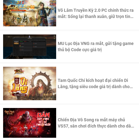
Võ Lâm Truyền Kỳ 2.0 PC chính thức ra
mắt: Sống lại thanh xuân, giữ trọn tinh
thần Võ Lâm
MU Lục Địa VNG ra mắt, gửi tặng game
thủ bộ Code cực giá trị
Tam Quốc Chí kích hoạt đại chiến Di
Lăng, tặng siêu code giá trị dành cho
100 độc giả đầu tiên.
Chiến Địa Vô Song ra mắt máy chủ
VS57, sân chơi đích thực dành cho dân
cày