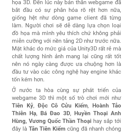
họa 3D. Đến lúc này bản thân webgame đã
bắt đầu có sự phân hóa rõ rệt hơn nữa,
giống hệt như dòng game client đã từng
làm. Người chơi sẽ dễ dàng lựa chọn loại
đồ họa mà mình yêu thích chứ không phải
miễn cưỡng với nền tảng 2D như trước nữa.
Mặt khác do mức giá của Unity3D rất rẻ mà
chất lượng hình ảnh mang lại cũng rất tốt
nên nó ngày càng được ưa chuộng hơn là
đầu tư vào các công nghệ hay engine khác
tốn kém hơn.
Ở nước ta hòa cùng sự phát triển của
webgame 3D thì một số trò chơi mới như
Tiên Kỷ
,
Độc Cô Cửu Kiếm
,
Hoành Tảo
Thiên Hạ
,
Bá Đao 3D
,
Huyền Thoại Anh
Hùng, Vương Quốc Thần Thoại
hay sắp tới
đây là
Tân Tiên Kiếm
cũng đã nhanh chóng