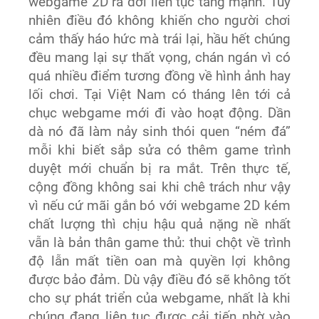
webgame 2D ra đời liên tục tăng mạnh. Tuy
nhiên điều đó không khiến cho người chơi
cảm thấy háo hức mà trái lại, hầu hết chúng
đều mang lại sự thất vọng, chán ngán vì có
quá nhiều điểm tương đồng về hình ảnh hay
lối chơi. Tại Việt Nam có tháng lên tới cả
chục webgame mới đi vào hoạt động. Dần
dà nó đã làm nảy sinh thói quen “ném đá”
mỗi khi biết sắp sửa có thêm game trình
duyệt mới chuẩn bị ra mắt. Trên thực tế,
cộng đồng không sai khi chê trách như vậy
vì nếu cứ mãi gắn bó với webgame 2D kém
chất lượng thì chịu hậu quả nặng nề nhất
vẫn là bản thân game thủ: thui chột về trình
độ lẫn mất tiền oan mà quyền lợi không
được bảo đảm. Dù vậy điều đó sẽ không tốt
cho sự phát triển của webgame, nhất là khi
chúng đang liên tục được cải tiến nhờ vào