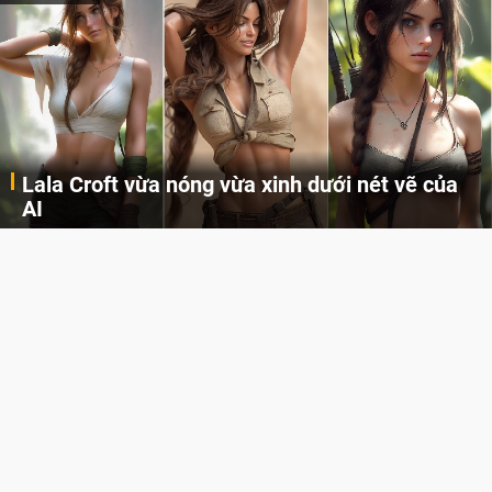
Lala Croft vừa nóng vừa xinh dưới nét vẽ của
AI
Cùng đến với những hình ảnh Lala Croft của Tomb Raider dưới nét vẽ của AI. Một cô nàng xinh đẹp, nóng bỏng nhưng cũng rắn rỏi và mạnh mẽ.