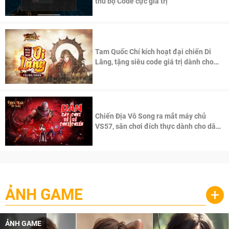
thủ bộ Code cực giá trị
Tam Quốc Chí kích hoạt đại chiến Di
Lăng, tặng siêu code giá trị dành cho
100 độc giả đầu tiên.
Chiến Địa Vô Song ra mắt máy chủ
VS57, sân chơi đích thực dành cho dân
cày
ẢNH GAME
+
ẢNH GAME