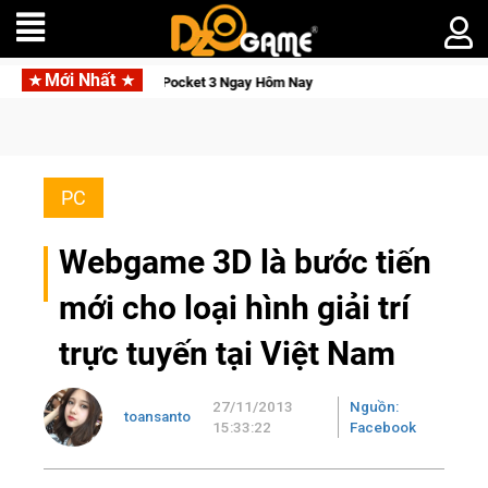
Mới Nhất
smo Pocket 3 Ngay Hôm Nay
Lineage W – Quyền lực và tài phú
PC
Webgame 3D là bước tiến
mới cho loại hình giải trí
trực tuyến tại Việt Nam
27/11/2013
Nguồn:
toansanto
15:33:22
Facebook