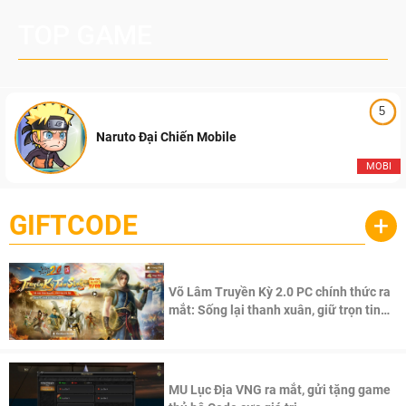
TOP GAME
5
Naruto Đại Chiến Mobile
MOBI
GIFTCODE
+
Võ Lâm Truyền Kỳ 2.0 PC chính thức ra
mắt: Sống lại thanh xuân, giữ trọn tinh
thần Võ Lâm
MU Lục Địa VNG ra mắt, gửi tặng game