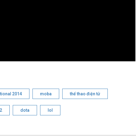
ational 2014
moba
thể thao điện tử
2
dota
lol