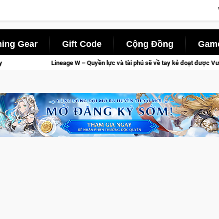
ing Gear
Gift Code
Cộng Đồng
Game
 lực và tài phú sẽ về tay kẻ đoạt được Vương Quyền thành Kent sắp tới!