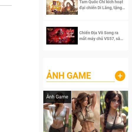
Tam Quốc Chí kích hoạt
đại chiến Di Lăng, tặng
siêu code giá trị dành
cho 100 độc giả đầu
tiên.
Chiến Địa Vô Song ra
mắt máy chủ VS57, sân
chơi đích thực dành cho
dân cày
ẢNH GAME
+
Lala Croft vừa nóng vừa xinh dưới nét vẽ
của AI
Ảnh Game