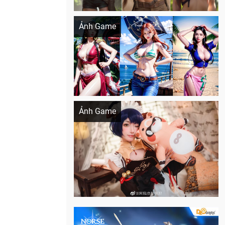
Khi AI Cosplay gái đẹp One Piece
Ảnh Game
Cosplay Xiangling siêu cute
Ảnh Game