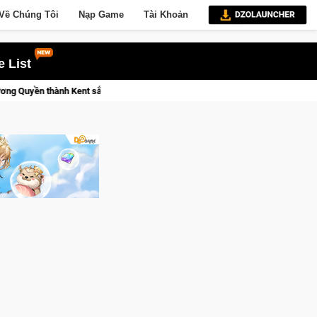
Về Chúng Tôi
Nạp Game
Tài Khoản
 List
Trial Xtreme Freedom – Game đua xe mô tô PvP sở hữu vật lý siêu 