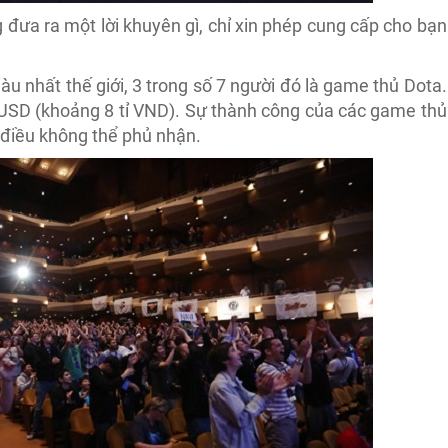
g đưa ra một lời khuyên gì, chỉ xin phép cung cấp cho bạn
u nhất thế giới, 3 trong số 7 người đó là game thủ Dota.
n USD (khoảng 8 tỉ VND). Sự thành công của các game thủ
 điều không thể phủ nhận.