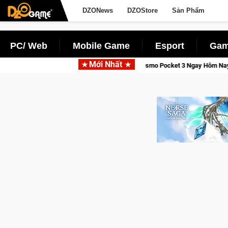
DZONews
DZOStore
Sản Phẩm
PC/ Web
Mobile Game
Esport
Gam
Mới Nhất
ỉnh, Săn DJI Osmo Pocket 3 Ngay Hôm Nay
Lineage W – Quyền