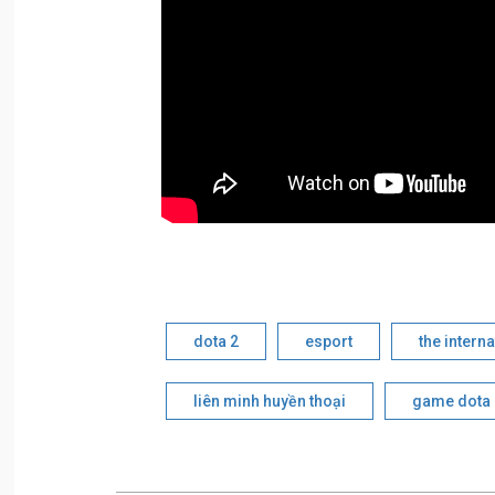
dota 2
esport
the intern
liên minh huyền thoại
game dota 