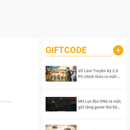
GIFTCODE
+
Võ Lâm Truyền Kỳ 2.0
PC chính thức ra mắt:
Sống lại thanh xuân, giữ
trọn tinh thần Võ Lâm
MU Lục Địa VNG ra mắt,
gửi tặng game thủ bộ
Code cực giá trị