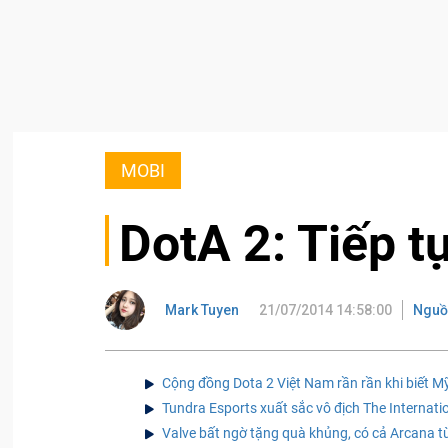
MOBI
DotA 2: Tiếp t
Mark Tuyen
21/07/2014 14:58:00
Nguồ
Cộng đồng Dota 2 Việt Nam rần rần khi biết 
Tundra Esports xuất sắc vô địch The Internatio
Valve bất ngờ tặng quà khủng, có cả Arcana 