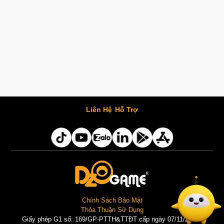
Liên Hệ
Hỗ Trợ
Chính Sách Bảo Mật
Thỏa Thuận Sử Dụng
Giấy phép G1 số: 169/GP-PTTH&TTĐT cấp ngày 07/11/2025 |