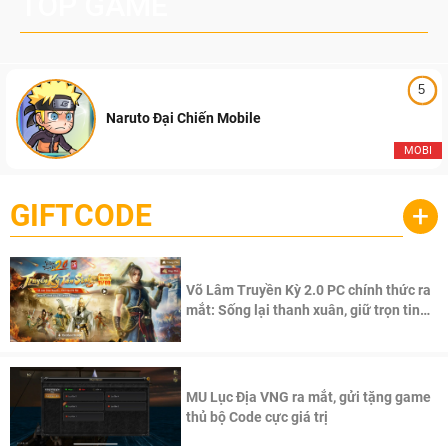
TOP GAME
5
Naruto Đại Chiến Mobile
MOBI
GIFTCODE
+
Võ Lâm Truyền Kỳ 2.0 PC chính thức ra
mắt: Sống lại thanh xuân, giữ trọn tinh
thần Võ Lâm
MU Lục Địa VNG ra mắt, gửi tặng game
thủ bộ Code cực giá trị