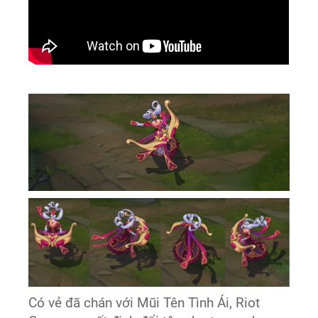
Có vẻ đã chán với Mũi Tên Tình Ái, Riot