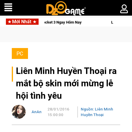
Mới Nhất
ocket 3 Ngay Hôm Nay
Lineage W – Quyền lực và tài phú sẽ về
PC
Liên Minh Huyền Thoại ra
mắt bộ skin mới mừng lễ
hội tình yêu
28/01/2016
Nguồn: Liên Minh
AnAn
15:00:00
Huyền Thoại