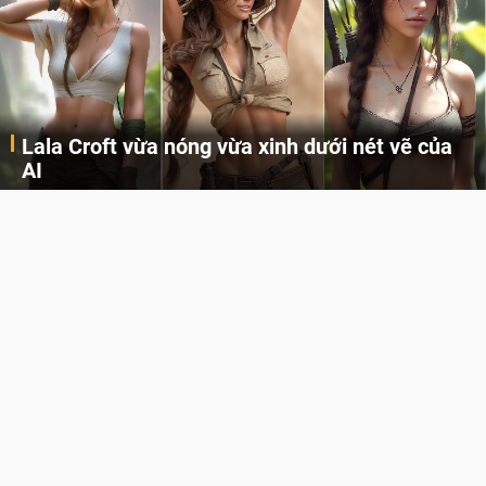
Lala Croft vừa nóng vừa xinh dưới nét vẽ của
AI
Cùng đến với những hình ảnh Lala Croft của Tomb Raider dưới nét vẽ của AI. Một cô nàng xinh đẹp, nóng bỏng nhưng cũng rắn rỏi và mạnh mẽ.