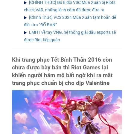
[CHÍNH THỨC] Đủ 8 đội VSC Mùa Xuân bị Riots
check VAR, những lệnh cấm đã được đưa ra
[Chính Thức] VCS 2024 Mùa Xuân tạm hoãn để
điều tra “ĐỐ BẠN”
LMHT về tay VNG, hệ thống giải đấu esports sẽ
được Riot tiếp quản
Khi trang phục Tết Bính Thân 2016 còn
chưa được bày bán thì Riot Games lại
khiến người hâm mộ bất ngờ khi ra mắt
trang phục chuẩn bị cho dịp Valentine