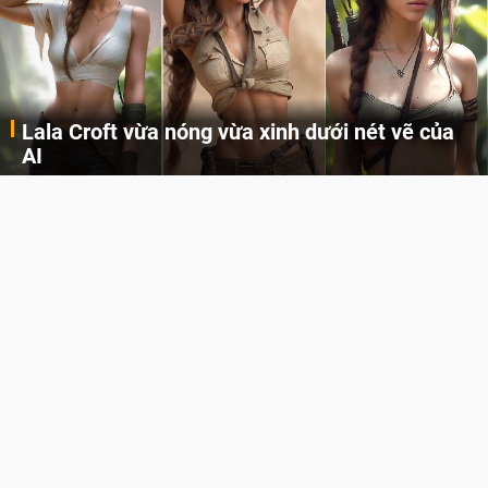
Lala Croft vừa nóng vừa xinh dưới nét vẽ của
AI
Cùng đến với những hình ảnh Lala Croft của Tomb Raider dưới nét vẽ của AI. Một cô nàng xinh đẹp, nóng bỏng nhưng cũng rắn rỏi và mạnh mẽ.