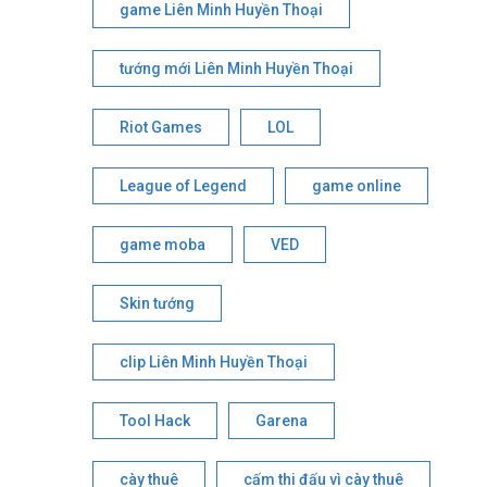
game Liên Minh Huyền Thoại
tướng mới Liên Minh Huyền Thoại
Riot Games
LOL
League of Legend
game online
game moba
VED
Skin tướng
clip Liên Minh Huyền Thoại
Tool Hack
Garena
cày thuê
cấm thi đấu vì cày thuê