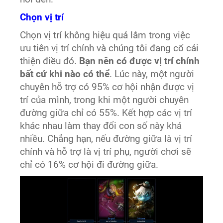
Chọn vị trí
Chọn vị trí không hiệu quả lắm trong việc
ưu tiên vị trí chính và chúng tôi đang cố cải
thiện điều đó.
Bạn nên có được vị trí chính
bất cứ khi nào có thể
. Lúc này, một người
chuyên hỗ trợ có 95% cơ hội nhận được vị
trí của mình, trong khi một người chuyên
đường giữa chỉ có 55%. Kết hợp các vị trí
khác nhau làm thay đổi con số này khá
nhiều. Chẳng hạn, nếu đường giữa là vị trí
chính và hỗ trợ là vị trí phụ, người chơi sẽ
chỉ có 16% cơ hội đi đường giữa.