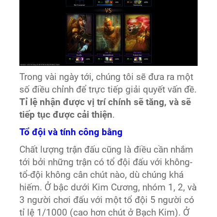
Trong vài ngày tới, chúng tôi sẽ đưa ra một
số điều chỉnh để trực tiếp giải quyết vấn đề.
Tỉ lệ nhận được vị trí chính sẽ tăng, và sẽ
tiếp tục được cải thiện
.
Tổ đội và tính công bằng
Chất lượng trận đấu cũng là điều cần nhắm
tới bởi những trận có tổ đội đấu với không-
tổ-đội không cân chút nào, dù chúng khá
hiếm. Ở bậc dưới Kim Cương, nhóm 1, 2, và
3 người chơi đấu với một tổ đội 5 người có
tỉ lệ 1/1000 (cao hơn chút ở Bạch Kim). Ở