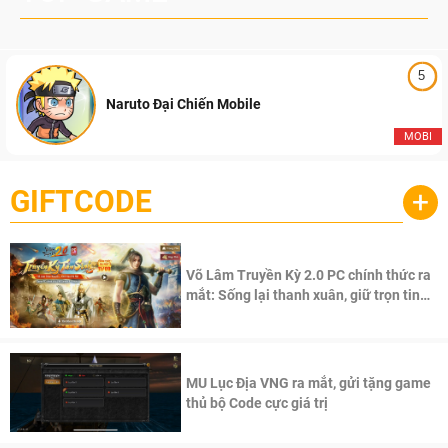
5
Naruto Đại Chiến Mobile
MOBI
GIFTCODE
+
Võ Lâm Truyền Kỳ 2.0 PC chính thức ra
mắt: Sống lại thanh xuân, giữ trọn tinh
thần Võ Lâm
MU Lục Địa VNG ra mắt, gửi tặng game
thủ bộ Code cực giá trị