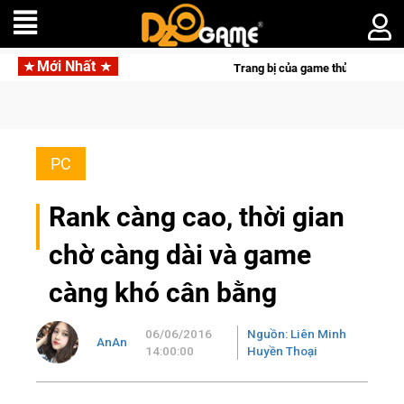
Mới Nhất
Trang bị của game thủ Crossfire sẽ lộng lẫy ánh đèn v
PC
Rank càng cao, thời gian
chờ càng dài và game
càng khó cân bằng
06/06/2016
Nguồn: Liên Minh
AnAn
14:00:00
Huyền Thoại