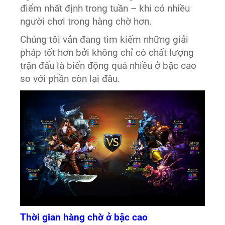
điểm nhất định trong tuần – khi có nhiều
người chơi trong hàng chờ hơn.
Chúng tôi vẫn đang tìm kiếm những giải
pháp tốt hơn bởi không chỉ có chất lượng
trận đấu là biến động quá nhiều ở bậc cao
so với phần còn lại đâu.
Thời gian hàng chờ ở bậc cao