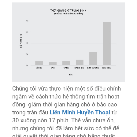
Chúng tôi vừa thực hiện một số điều chỉnh
ngầm về cách thức hệ thống tìm trận hoạt
động, giảm thời gian hàng chờ ở bậc cao
trong trận đấu
Liên Minh Huyền Thoại
từ
30 xuống còn 17 phút. Thế vẫn chưa ổn,
nhưng chúng tôi đã làm hết sức có thể để
giải quyết thời gian hàng chờ bằng thuật