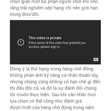
chọc giận một bộ phận người chơi khi cho
rằng trải nghiệm xếp hạng chỉ nên giới hạn
trong đơn/đôi.
Đồng ý là thứ hạng trong hàng chờ động
không phản ánh kỹ năng cá nhân thuần túy,
nhưng chúng cũng không có hạn chế gì đến
thi đấu đội cả, và đó là sự đánh đổi chúng
tôi muốn thực hiện. Sau khi cân nhắc mọi
lựa chọn có thể cũng như đánh giá
được/mất của hàng chờ động trong năm