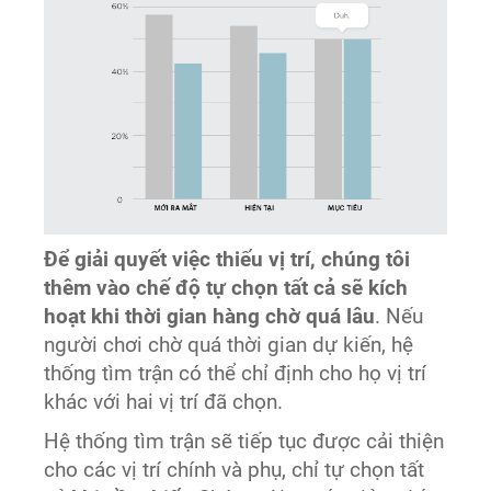
Để giải quyết việc thiếu vị trí, chúng tôi
thêm vào chế độ tự chọn tất cả sẽ kích
hoạt khi thời gian hàng chờ quá lâu
. Nếu
người chơi chờ quá thời gian dự kiến, hệ
thống tìm trận có thể chỉ định cho họ vị trí
khác với hai vị trí đã chọn.
Hệ thống tìm trận sẽ tiếp tục được cải thiện
cho các vị trí chính và phụ, chỉ tự chọn tất