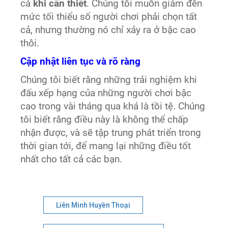
cả
khi cần thiết
. Chúng tôi muốn giảm đến
mức tối thiểu số người chơi phải chọn tất
cả, nhưng thường nó chỉ xảy ra ở bậc cao
thôi.
Cập nhật liên tục và rõ ràng
Chúng tôi biết rằng những trải nghiệm khi
đấu xếp hạng của những người chơi bậc
cao trong vài tháng qua khá là tồi tệ. Chúng
tôi biết rằng điều này là không thể chấp
nhận được, và sẽ tập trung phát triển trong
thời gian tới, để mang lại những điều tốt
nhất cho tất cả các bạn.
Liên Minh Huyền Thoại