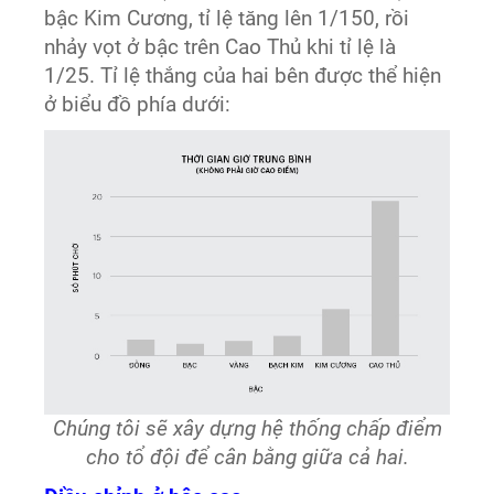
bậc Kim Cương, tỉ lệ tăng lên 1/150, rồi
nhảy vọt ở bậc trên Cao Thủ khi tỉ lệ là
1/25. Tỉ lệ thắng của hai bên được thể hiện
ở biểu đồ phía dưới:
Chúng tôi sẽ xây dựng hệ thống chấp điểm
cho tổ đội để cân bằng giữa cả hai.