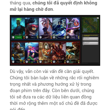
tháng qua,
chúng tôi đã quyết định không
mở lại hàng chờ đơn
.
Dù vậy, vẫn còn vài vấn đề cần giải quyết.
Chúng tôi bàn luận về những rắc rối nghiêm
trọng nhất và phương hướng xử lý trong
đoạn phim trên đây. Còn bên dưới, chúng
tôi sẽ đưa ra các dữ liệu liên quan đồng
thời mở rộng thêm một số chủ đề đã được
nói đến.