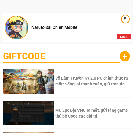
5
Naruto Đại Chiến Mobile
MOBI
GIFTCODE
+
Võ Lâm Truyền Kỳ 2.0 PC chính thức ra
mắt: Sống lại thanh xuân, giữ trọn tinh
thần Võ Lâm
MU Lục Địa VNG ra mắt, gửi tặng game
thủ bộ Code cực giá trị