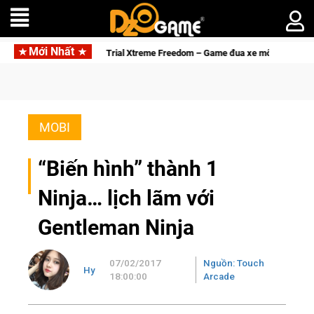
Mới Nhất
Trial Xtreme Freedom – Game đua xe mô tô PvP sở hữu vật lý siêu thực
MOBI
“Biến hình” thành 1
Ninja… lịch lãm với
Gentleman Ninja
07/02/2017
Nguồn: Touch
Hy
18:00:00
Arcade