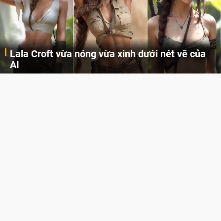
Lala Croft vừa nóng vừa xinh dưới nét vẽ của
AI
Cùng đến với những hình ảnh Lala Croft của Tomb Raider dưới nét vẽ của AI. Một cô nàng xinh đẹp, nóng bỏng nhưng cũng rắn rỏi và mạnh mẽ.