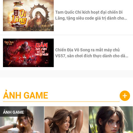
Tam Quốc Chí kích hoạt đại chiến Di
Lăng, tặng siêu code giá trị dành cho
100 độc giả đầu tiên.
Chiến Địa Vô Song ra mắt máy chủ
VS57, sân chơi đích thực dành cho dân
cày
ẢNH GAME
+
ẢNH GAME