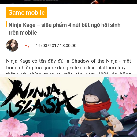
Game mobile
Ninja Kage – siêu phẩm 4 nút bất ngờ hồi sinh
trên mobile
Hy
16/03/2017 13:00:00
Ninja Kage có tên đầy đủ là Shadow of the Ninja - một
trong những tựa game dạng side-crolling platform truyền
thống và chính thức ra mắt vào năm 1991 do hãng
Natsume phát triển riêng cho hệ máy NES.