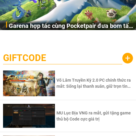
Garena hợp tác cùng Pocketpair đưa bom tấn
Garena Singapore hôm nay đã công bố Palworld Online,
săn thú sinh tồn lên di động với tên gọi
một cuộc phiêu lưu sinh tồn nhiều người chơi mới hiện
Palworld Online
đang được phát triển dựa trên IP Palworld nổi tiếng toàn
cầu, theo giấy phép chính thức từ công ty game Nhật Bản
GIFTCODE
+
Pocketpair, Inc.
Võ Lâm Truyền Kỳ 2.0 PC chính thức ra
mắt: Sống lại thanh xuân, giữ trọn tinh
thần Võ Lâm
MU Lục Địa VNG ra mắt, gửi tặng game
thủ bộ Code cực giá trị