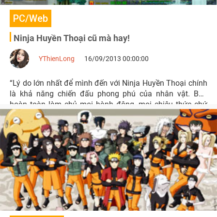
PC/Web
Ninja Huyền Thoại cũ mà hay!
YThienLong
16/09/2013 00:00:00
“Lý do lớn nhất để mình đến với Ninja Huyền Thoại chính
là khả năng chiến đấu phong phú của nhân vật. Bạn
hoàn toàn làm chủ mọi hành động, mọi chiêu thức chứ
không phó mặc tất cả vào sự may rủi”.