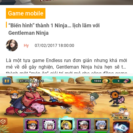
Game mobile
“Biến hình” thành 1 Ninja… lịch lãm với
Gentleman Ninja
Hy
07/02/2017 18:00:00
Là một tựa game Endless run đơn giản nhưng khá mới
mẻ về dễ gây nghiện, Gentleman Ninja hứa hẹn sẽ trở
thành một “món ăn” giải trí mới mẻ cho cộng đồng game
thủ Việt.