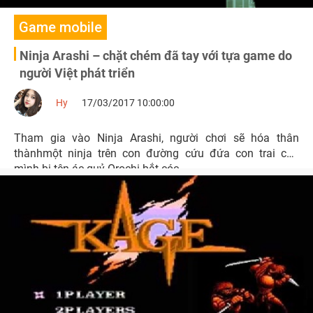
Game mobile
Ninja Arashi – chặt chém đã tay với tựa game do
người Việt phát triển
Hy
17/03/2017 10:00:00
Tham gia vào Ninja Arashi, người chơi sẽ hóa thân
thànhmột ninja trên con đường cứu đứa con trai của
mình bị tên ác quỷ Orochi bắt cóc.