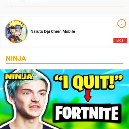
5
Naruto Đại Chiến Mobile
MOBI
NINJA