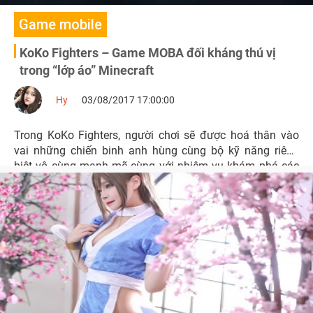
Game mobile
KoKo Fighters – Game MOBA đối kháng thú vị
trong “lớp áo” Minecraft
Hy
03/08/2017 17:00:00
Trong KoKo Fighters, người chơi sẽ được hoá thân vào
vai những chiến binh anh hùng cùng bộ kỹ năng riêng
biệt vô cùng mạnh mẽ cùng với nhiệm vụ khám phá các
ngục tối đầy nguy hiểm.