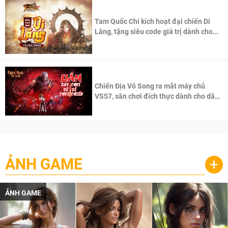
Tam Quốc Chí kích hoạt đại chiến Di
Lăng, tặng siêu code giá trị dành cho
100 độc giả đầu tiên.
Chiến Địa Vô Song ra mắt máy chủ
VS57, sân chơi đích thực dành cho dân
cày
ẢNH GAME
+
ẢNH GAME