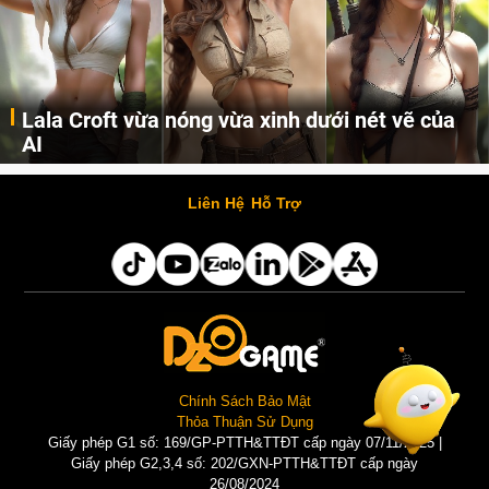
Lala Croft vừa nóng vừa xinh dưới nét vẽ của
AI
Cùng đến với những hình ảnh Lala Croft của Tomb Raider dưới nét vẽ của AI. Một cô nàng xinh đẹp, nóng bỏng nhưng cũng rắn rỏi và mạnh mẽ.
Liên Hệ
Hỗ Trợ
Chính Sách Bảo Mật
Thỏa Thuận Sử Dụng
Giấy phép G1 số: 169/GP-PTTH&TTĐT cấp ngày 07/11/2025 |
Giấy phép G2,3,4 số: 202/GXN-PTTH&TTĐT cấp ngày
26/08/2024