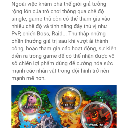
Ngoài việc khám phá thế giới giả tưởng
rộng lớn của trò chơi thông qua chế độ
single, game thủ còn có thể tham gia vào
nhiều chế độ và tính năng đầy thú vị như
PvP, chiến Boss, Raid... Thu thập những
phần thưởng giá trị sau khi vượt ải thành
công, hoặc tham gia các hoạt động, sự kiện
diễn ra trong game để có thể nhận được vô
số chiến lợi phẩm dùng để cường hóa sức
mạnh các nhân vật trong đội hình trở nên
mạnh mẽ hơn.