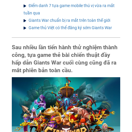
Điểm danh 7 tựa game mobile thú vị vừa ra mắt
tuần qua
Giants War chuẩn bị ra mắt trên toàn thế giới
Game thủ Việt có thể đăng ký sớm Giants War
Sau nhiều lần tiến hành thử nghiệm thành
công, tựa game thẻ bài chiến thuật đầy
hấp dẫn Giants War cuối cùng cũng đã ra
mắt phiên bản toàn cầu.