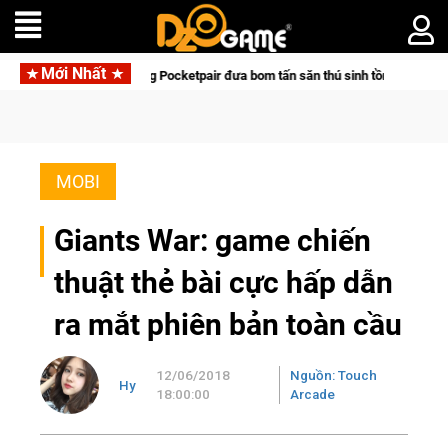
Mới Nhất
 cùng Pocketpair đưa bom tấn săn thú sinh tồn lên di động với tên gọi Palworld
MOBI
Giants War: game chiến
thuật thẻ bài cực hấp dẫn
ra mắt phiên bản toàn cầu
12/06/2018
Nguồn: Touch
Hy
18:00:00
Arcade