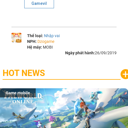
Gamevil
Thể loại:
Nhập vai
NPH:
Dzogame
Hệ máy:
MOBI
Ngày phát hành:
26/09/2019
HOT NEWS
Game mobile