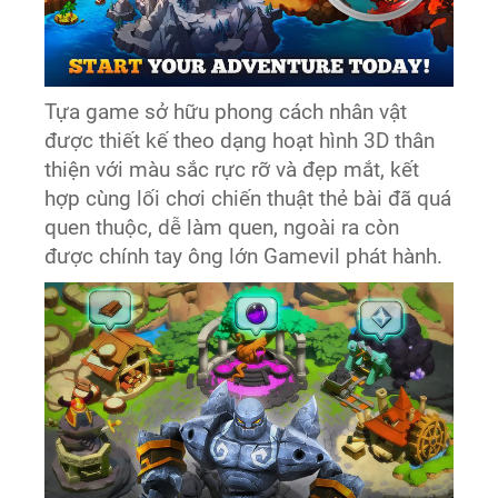
Tựa game sở hữu phong cách nhân vật
được thiết kế theo dạng hoạt hình 3D thân
thiện với màu sắc rực rỡ và đẹp mắt, kết
hợp cùng lối chơi chiến thuật thẻ bài đã quá
quen thuộc, dễ làm quen, ngoài ra còn
được chính tay ông lớn Gamevil phát hành.