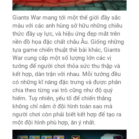
Giants War mang tới một thế giới đầy sắc
màu với các anh hùng sở hữu những chiêu
thức đầy uy lực, và hiệu ứng đẹp mắt trên
nền đồ họa đặc chất châu Âu. Giống những
tựa game chiến thuật thẻ bài khác, Giants
War cung cấp một số lượng lớn các vị
tướng để người chơi thỏa sức thu thập và
kết hợp, dàn trận với nhau. Mỗi tướng đều
có những kĩ năng đặc trưng và được phân
chia theo từng vai trò cũng như độ quý
hiếm. Tuy nhiên, yếu tố để chiến thắng
không chỉ nằm ở đội hình toàn sao mà
người chơi còn phải biết kết hợp để tạo ra
một đội hình phù hợp, ăn ý nhất.