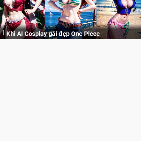
Khi AI Cosplay gái đẹp One Piece
Những cô nàng nóng bỏng Boa Hancock, Nico Robin, Nami, Yamato hay Perona được AI vẽ lại dưới hình thức Cosplay cực kỳ chuẩn chỉnh.