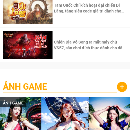
Tam Quốc Chí kích hoạt đại chiến Di
Lăng, tặng siêu code giá trị dành cho
100 độc giả đầu tiên.
Chiến Địa Vô Song ra mắt máy chủ
VS57, sân chơi đích thực dành cho dân
cày
ẢNH GAME
+
ẢNH GAME