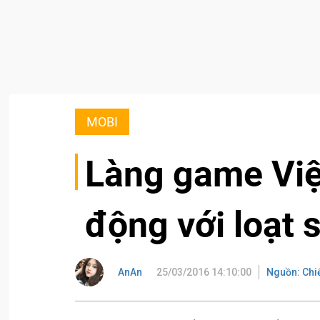
MOBI
Làng game Việ
động với loạt
AnAn
25/03/2016 14:10:00
Nguồn: Chi