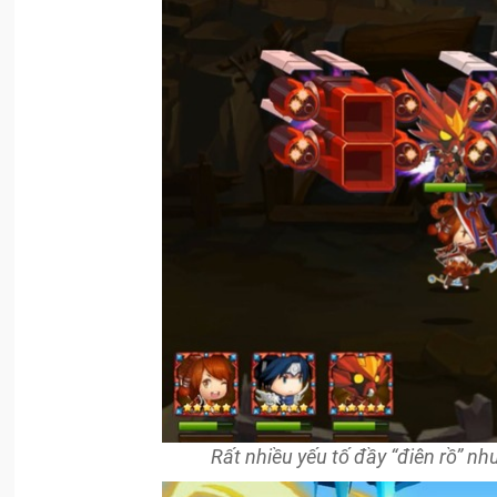
Rất nhiều yếu tố đầy “điên rồ” n