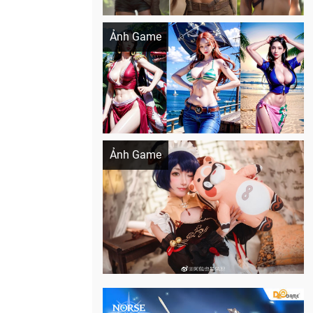
Khi AI Cosplay gái đẹp One Piece
Ảnh Game
Cosplay Xiangling siêu cute
Ảnh Game