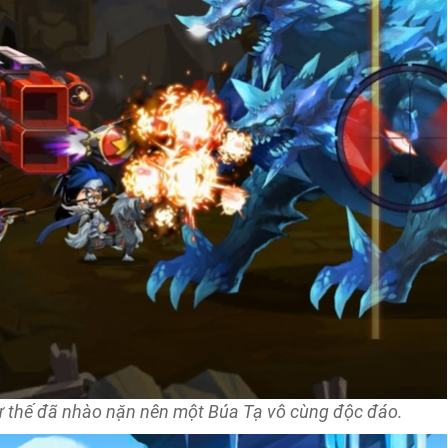
hư thế đã nhào nặn nên một Búa Tạ vô cùng độc đáo.