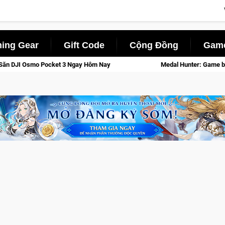
ing Gear
Gift Code
Cộng Đồng
Game
Medal Hunter: Game bắn súng PvP tọa độ đỉnh cao đưa bạn vào cá