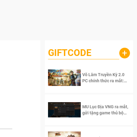
GIFTCODE
+
Võ Lâm Truyền Kỳ 2.0
PC chính thức ra mắt:
Sống lại thanh xuân, giữ
trọn tinh thần Võ Lâm
MU Lục Địa VNG ra mắt,
gửi tặng game thủ bộ
Code cực giá trị