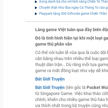
Xưng danh bá chủ với tính năng Chiến Tứ Th
Chuyện thật như đùa ngày Cá Tháng Tư của 
Playpark tặng 300 Giftcode game Chiến Thần
Làng game Việt tuần qua đầy biến độ
Đó là tình hình hiện tại khi một loạt 
game thủ phân vân
Có thể nói tuần lễ vừa qua là cuộc dộ
cân bằng nhau trên nhiều thể loại ga
thuật dàn trận… Dù rằng mỗi tựa game
game ra mắt đồng loạt như vậy dễ khi
Bát Giới Truyện
Bát Giới Truyện
(tên gốc là
Pocket Wu
từ Singapore Game. Việc khai thác cốt
chính, khiến cho nhiều game thủ hào h
ưa thích nhất trong bộ truyện cũng nh