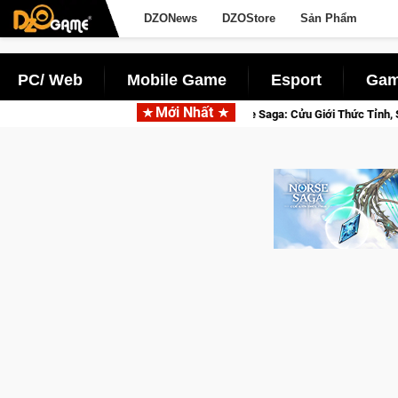
DZONews
DZOStore
Sản Phẩm
PC/ Web
Mobile Game
Esport
Gam
Mới Nhất
eta Norse Saga: Cửu Giới Thức Tỉnh, Săn DJI Osmo Pocket 3 Ngay Hôm Nay