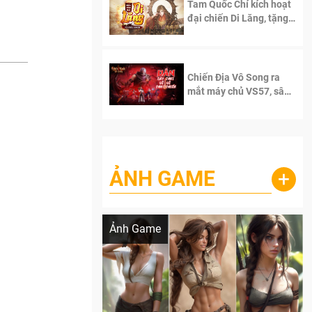
Tam Quốc Chí kích hoạt
đại chiến Di Lăng, tặng
siêu code giá trị dành
cho 100 độc giả đầu
tiên.
Chiến Địa Vô Song ra
mắt máy chủ VS57, sân
chơi đích thực dành cho
dân cày
ẢNH GAME
+
Lala Croft vừa nóng vừa xinh dưới nét vẽ
của AI
Ảnh Game