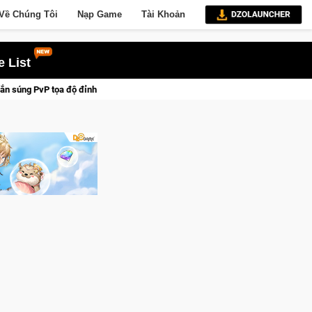
Về Chúng Tôi
Nạp Game
Tài Khoản
 List
c chiến dịch lịch sử khốc liệt
CFVL 2026 Mùa 2 khép lại với 