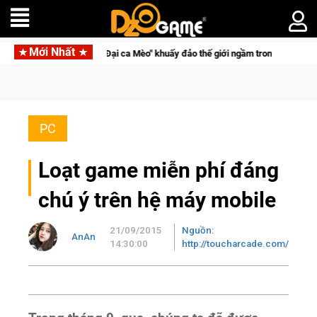
Mới Nhất
 Mèo" khuấy đảo thế giới ngầm trong Cat Mafia
PC
Loạt game miễn phí đáng
chú ý trên hệ máy mobile
21/09/2015
Nguồn:
AnAn
14:30:00
http://toucharcade.com/