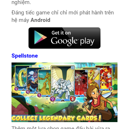
nghiệm.
Đáng tiếc game chỉ chỉ mới phát hành trên
hệ máy
Android
Spellstone
Thêm một lựa chọn game đấu bài vừa ra