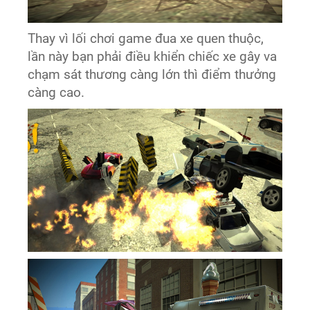
Thay vì lối chơi game đua xe quen thuộc,
lần này bạn phải điều khiển chiếc xe gây va
chạm sát thương càng lớn thì điểm thưởng
càng cao.