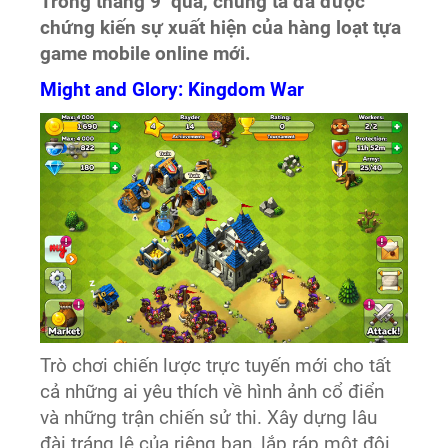
Trong tháng 9 qua, chúng ta đã được
chứng kiến sự xuất hiện của hàng loạt tựa
game mobile online mới.
Might and Glory: Kingdom War
Trò chơi chiến lược trực tuyến mới cho tất
cả những ai yêu thích về hình ảnh cổ điển
và những trận chiến sử thi. Xây dựng lâu
đài tráng lệ của riêng bạn, lắp ráp một đội