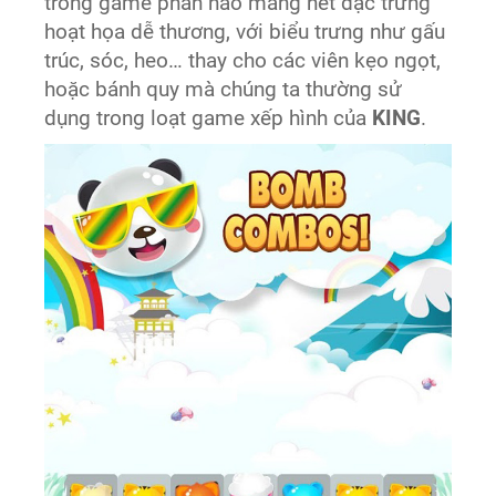
trong game phần nào mang nét đặc trưng
hoạt họa dễ thương, với biểu trưng như gấu
trúc, sóc, heo… thay cho các viên kẹo ngọt,
hoặc bánh quy mà chúng ta thường sử
dụng trong loạt game xếp hình của
KING
.