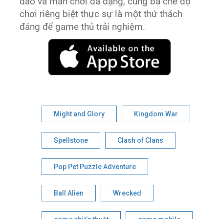
đảo và màn chơi đa dạng, cùng ba chế độ
chơi riêng biệt thực sự là một thử thách
đáng để game thủ trải nghiệm.
Might and Glory
Kingdom War
Spellstone
Clash of Clans
Pop Pet Puzzle Adventure
Ball Alien
Wrecked