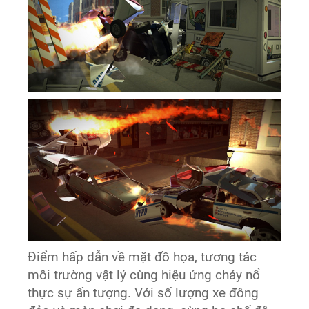
Điểm hấp dẫn về mặt đồ họa, tương tác
môi trường vật lý cùng hiệu ứng cháy nổ
thực sự ấn tượng. Với số lượng xe đông