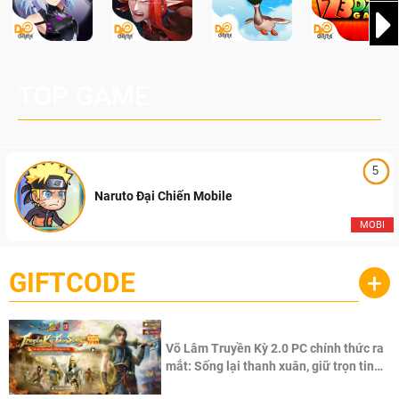
TOP GAME
5
Naruto Đại Chiến Mobile
MOBI
GIFTCODE
+
Võ Lâm Truyền Kỳ 2.0 PC chính thức ra
mắt: Sống lại thanh xuân, giữ trọn tinh
thần Võ Lâm