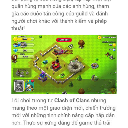
quân hùng mạnh của các anh hùng, tham
gia các cuộc tấn công của guild và đánh
người chơi khác với thanh kiếm và phép
thuật!
Lối chơi tương tự
Clash of Clans
nhưng
mang theo một giao diện mới, chiến trường
mới với những tinh chỉnh nâng cấp hấp dẫn
hơn. Thực sự xứng đáng để game thủ trải