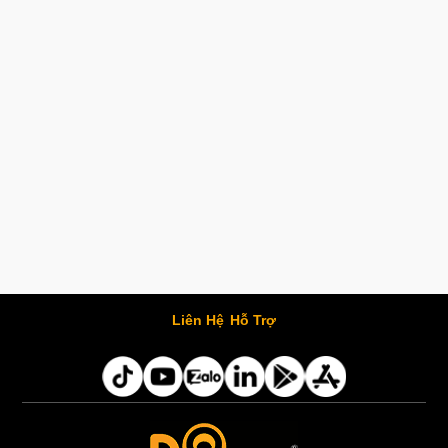
Liên Hệ
Hỗ Trợ