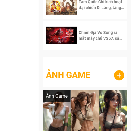
Tam Quốc Chí kích hoạt
đại chiến Di Lăng, tặng
siêu code giá trị dành
cho 100 độc giả đầu
tiên.
Chiến Địa Vô Song ra
mắt máy chủ VS57, sân
chơi đích thực dành cho
dân cày
ẢNH GAME
+
Lala Croft vừa nóng vừa xinh dưới nét vẽ
của AI
Ảnh Game