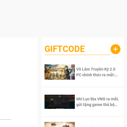
GIFTCODE
+
Võ Lâm Truyền Kỳ 2.0
PC chính thức ra mắt:
Sống lại thanh xuân, giữ
trọn tinh thần Võ Lâm
MU Lục Địa VNG ra mắt,
gửi tặng game thủ bộ
Code cực giá trị