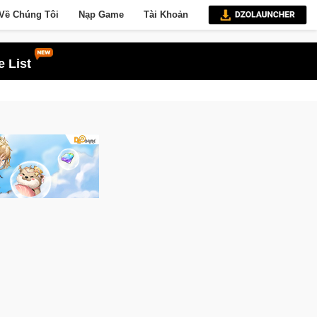
Về Chúng Tôi
Nạp Game
Tài Khoản
 List
Công Thành Chiến Thành Kent trải qua kỳ đầu tiên với loạt khám phá đáng