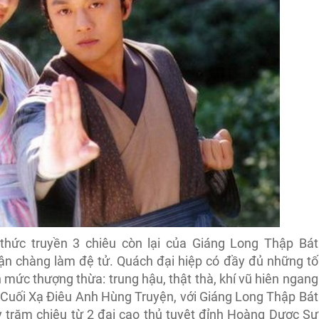
thức truyền 3 chiêu còn lại của Giáng Long Thập Bát
n chàng làm đệ tử. Quách đại hiệp có đầy đủ những tố
mức thượng thừa: trung hậu, thật thà, khí vũ hiên ngang
 Cuối Xạ Điêu Anh Hùng Truyện, với Giáng Long Thập Bát
 trăm chiêu từ 2 đại cao thủ tuyệt đỉnh Hoàng Dược Sư