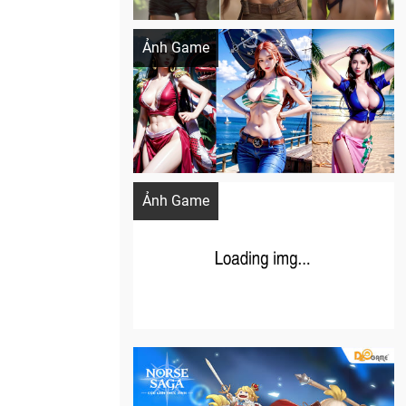
Khi AI Cosplay gái đẹp One Piece
Ảnh Game
Cosplay Xiangling siêu cute
Ảnh Game