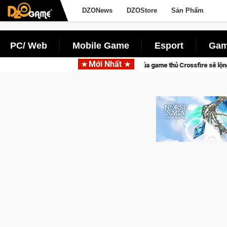
DZONews
DZOStore
Sản Phẩm
PC/ Web
Mobile Game
Esport
Gam
Mới Nhất
Trang bị của game thủ Crossfire sẽ lộng lẫy ánh đèn với Kho Báu Hoàng Gi