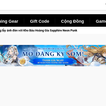
ing Gear
Gift Code
Cộng Đồng
Game
a Sapphire Neon Punk