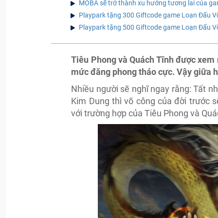
MOBA sẽ trở thành xu hướng tương lai của ga
Playpark tặng 300 Giftcode game Loạn Đấu 
Playpark tặng 500 Giftcode game Loạn Đấu 
Tiêu Phong và Quách Tĩnh được xem 
mức đăng phong tháo cực. Vậy giữa ha
Nhiều người sẽ nghĩ ngay rằng: Tất nhi
Kim Dung thì võ công của đời trước s
với trường hợp của Tiêu Phong và Qu