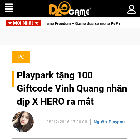
Mới Nhất
Trial Xtreme Freedom – Game đua xe mô tô PvP sở hữu vật lý siêu thực
PC
Playpark tặng 100
Giftcode Vinh Quang nhân
dịp X HERO ra mắt
08/12/2016 17:00:00
Nguồn: Playpark