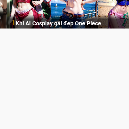
Khi AI Cosplay gái đẹp One Piece
Những cô nàng nóng bỏng Boa Hancock, Nico Robin, Nami, Yamato hay Perona được AI vẽ lại dưới hình thức Cosplay cực kỳ chuẩn chỉnh.