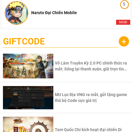
5
Naruto Đại Chiến Mobile
MOBI
GIFTCODE
+
Võ Lâm Truyền Kỳ 2.0 PC chính thức ra
mắt: Sống lại thanh xuân, giữ trọn tinh
thần Võ Lâm
MU Lục Địa VNG ra mắt, gửi tặng game
thủ bộ Code cực giá trị
Tam Quốc Chí kích hoạt đại chiến Di