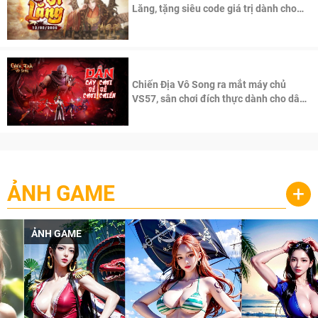
Lăng, tặng siêu code giá trị dành cho
100 độc giả đầu tiên.
Chiến Địa Vô Song ra mắt máy chủ
VS57, sân chơi đích thực dành cho dân
cày
ẢNH GAME
+
ẢNH GAME