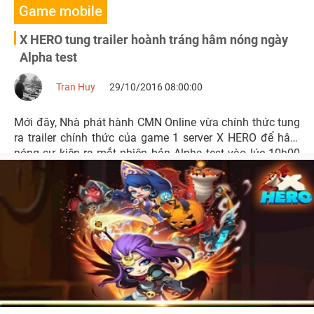
Game mobile
X HERO tung trailer hoành tráng hâm nóng ngày
Alpha test
Tran Huy
29/10/2016 08:00:00
Mới đây, Nhà phát hành CMN Online vừa chính thức tung
ra trailer chính thức của game 1 server X HERO để hâm
nóng sự kiện ra mắt phiên bản Alpha test vào lúc 10h00
ngày 29/10 tới đây.