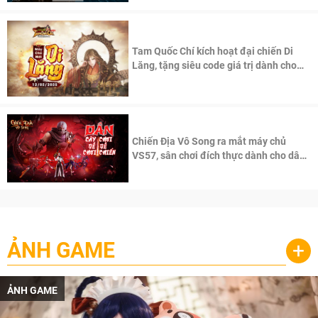
Tam Quốc Chí kích hoạt đại chiến Di
Lăng, tặng siêu code giá trị dành cho
100 độc giả đầu tiên.
Chiến Địa Vô Song ra mắt máy chủ
VS57, sân chơi đích thực dành cho dân
cày
ẢNH GAME
+
ẢNH GAME