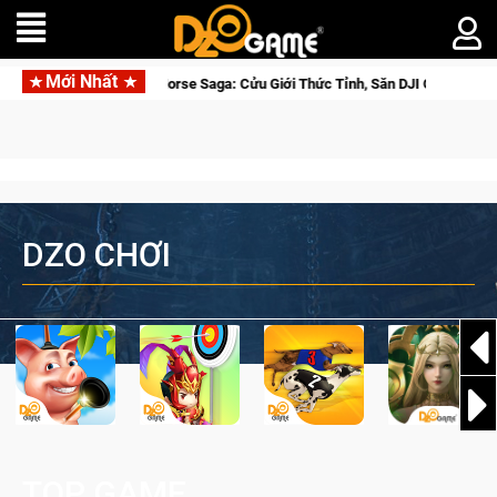
Mới Nhất
a Norse Saga: Cửu Giới Thức Tỉnh, Săn DJI Osmo Pocket 3 Ngay Hôm Nay
DZO CHƠI
TOP GAME