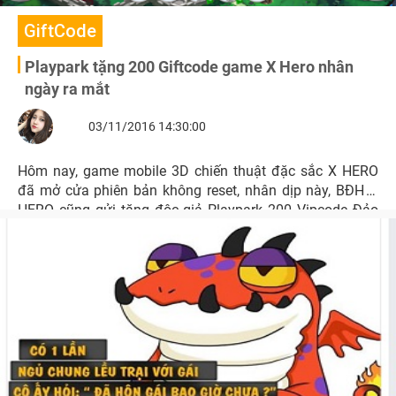
GiftCode
Playpark tặng 200 Giftcode game X Hero nhân
ngày ra mắt
03/11/2016 14:30:00
Hôm nay, game mobile 3D chiến thuật đặc sắc X HERO
đã mở cửa phiên bản không reset, nhân dịp này, BĐH X
HERO cũng gửi tặng độc giả Playpark 200 Vipcode Đảo
Rồng chứa nhiều vật phẩm giá trị.