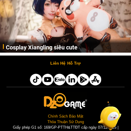
Cosplay Xiangling siêu cute
Cùng thưởng thức những hình ảnh cosplay Xiangling trong Genshin Impact siêu dễ thương của người dùng Weibo "阿包也是兔娘"
Liên Hệ
Hỗ Trợ
Chính Sách Bảo Mật
Thỏa Thuận Sử Dụng
Giấy phép G1 số: 169/GP-PTTH&TTĐT cấp ngày 07/11/2025 |