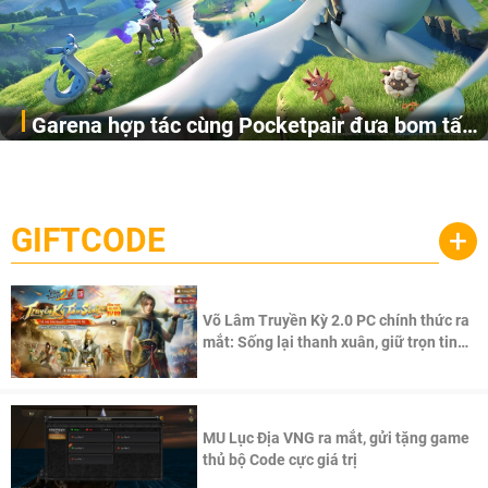
Garena hợp tác cùng Pocketpair đưa bom tấn
Garena Singapore hôm nay đã công bố Palworld Online,
săn thú sinh tồn lên di động với tên gọi
một cuộc phiêu lưu sinh tồn nhiều người chơi mới hiện
Palworld Online
đang được phát triển dựa trên IP Palworld nổi tiếng toàn
cầu, theo giấy phép chính thức từ công ty game Nhật Bản
GIFTCODE
+
Pocketpair, Inc.
Võ Lâm Truyền Kỳ 2.0 PC chính thức ra
mắt: Sống lại thanh xuân, giữ trọn tinh
thần Võ Lâm
MU Lục Địa VNG ra mắt, gửi tặng game
thủ bộ Code cực giá trị