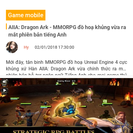
Game mobile
AIIA: Dragon Ark - MMORPG đồ hoạ khủng vừa ra
mắt phiên bản tiếng Anh
Hy
02/01/2018 17:30:00
Mới đây, tân binh MMORPG đồ hoạ Unreal Engine 4 cực
khủng xứ Hàn AIIA: Dragon Ark vừa chính thức ra mắt
phiên bản hỗ trợ ngôn ngữ Tiếng Anh cho mọi game thủ
dễ dàng trải nghiệm.