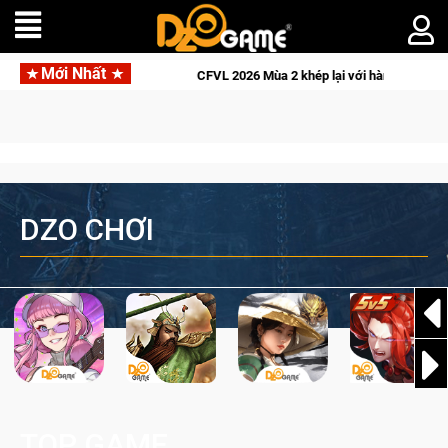
Mới Nhất
VL 2026 Mùa 2 khép lại với hành trình đầy cảm xúc, Team Falcons lên ngôi vô 
DZO CHƠI
TOP GAME