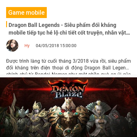
Game mobile
Dragon Ball Legends - Siêu phẩm đối kháng
mobile tiếp tục hé lộ chi tiết cốt truyện, nhân vật
mới
Hy
04/05/2018 15:00:00
Được trình làng từ cuối tháng 3/2018 vừa rồi, siêu phẩm
đối kháng trên điện thoại di động Dragon Ball Legends
chính chủ từ Bandai Namco như một phần quà an ủi của
NPH dành cho các fan DB sau những tập cuối cùng của
season Super vừa qua.