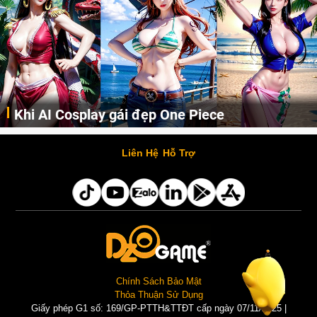
Cosplay Xiangling siêu cute
Cùng thưởng thức những hình ảnh cosplay Xiangling trong Genshin Impact siêu dễ thương của người dùng Weibo "阿包也是兔娘"
Liên Hệ
Hỗ Trợ
Chính Sách Bảo Mật
Thỏa Thuận Sử Dụng
Giấy phép G1 số: 169/GP-PTTH&TTĐT cấp ngày 07/11/2025 |