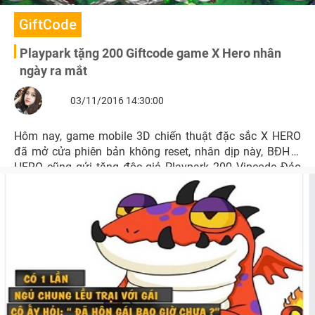
GiftCode
Playpark tặng 200 Giftcode game X Hero nhân
ngày ra mắt
03/11/2016 14:30:00
Hôm nay, game mobile 3D chiến thuật đặc sắc X HERO
đã mở cửa phiên bản không reset, nhân dịp này, BĐH X
HERO cũng gửi tặng độc giả Playpark 200 Vipcode Đảo
Rồng chứa nhiều vật phẩm giá trị.