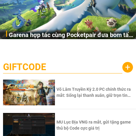
Garena hợp tác cùng Pocketpair đưa bom tấn
Garena Singapore hôm nay đã công bố Palworld Online,
săn thú sinh tồn lên di động với tên gọi
một cuộc phiêu lưu sinh tồn nhiều người chơi mới hiện
Palworld Online
đang được phát triển dựa trên IP Palworld nổi tiếng toàn
cầu, theo giấy phép chính thức từ công ty game Nhật Bản
GIFTCODE
+
Pocketpair, Inc.
Võ Lâm Truyền Kỳ 2.0 PC chính thức ra
mắt: Sống lại thanh xuân, giữ trọn tinh
thần Võ Lâm
MU Lục Địa VNG ra mắt, gửi tặng game
thủ bộ Code cực giá trị