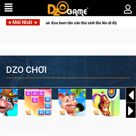
Mới Nhất
pair đưa bom tấn săn thú sinh tồn lên di động với tên gọi Palworld Online
DZO CHƠI
TOP GAME