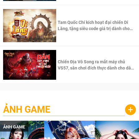
Tam Quốc Chí kích hoạt đại chiến Di
Lăng, tặng siêu code giá trị dành cho
100 độc giả đầu tiên.
Chiến Địa Vô Song ra mắt máy chủ
VS57, sân chơi đích thực dành cho dân
cày
ẢNH GAME
+
ẢNH GAME