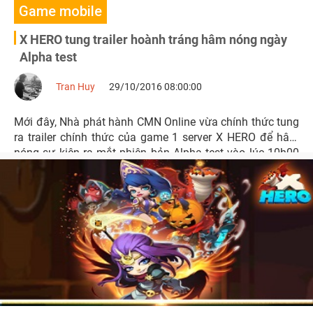
Game mobile
X HERO tung trailer hoành tráng hâm nóng ngày
Alpha test
Tran Huy
29/10/2016 08:00:00
Mới đây, Nhà phát hành CMN Online vừa chính thức tung
ra trailer chính thức của game 1 server X HERO để hâm
nóng sự kiện ra mắt phiên bản Alpha test vào lúc 10h00
ngày 29/10 tới đây.