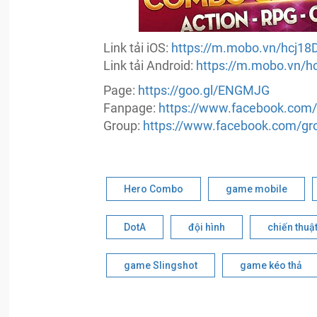
Link tải iOS:
https://m.mobo.vn/hcj18
Link tải Android:
https://m.mobo.vn/
Page:
https://goo.gl/ENGMJG
Fanpage:
https://www.facebook.co
Group:
https://www.facebook.com/g
Hero Combo
game mobile
DotA
đội hình
chiến thuậ
game Slingshot
game kéo thả