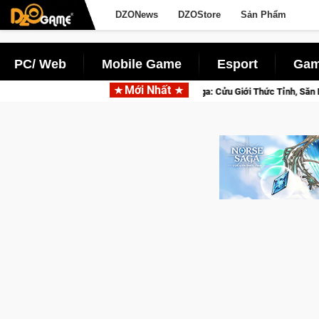
DZONews
DZOStore
Sản Phẩm
PC/ Web
Mobile Game
Esport
Gam
Mới Nhất
sed Beta Norse Saga: Cửu Giới Thức Tỉnh, Săn DJI Osmo Pocket 3 Ngay Hôm 