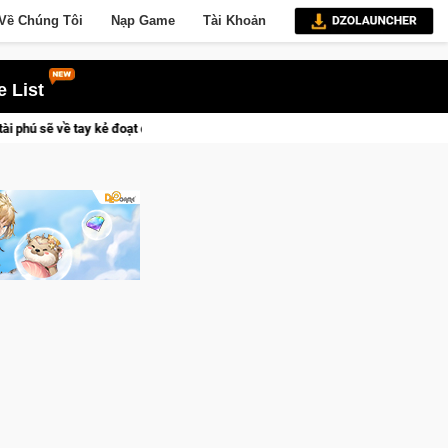
Về Chúng Tôi
Nạp Game
Tài Khoản
 List
 Vương Quyền thành Kent sắp tới!
Medal Hunter: Game bắn súng