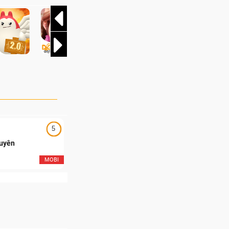
ôi của Team
t thúc một trong
và kịch tính nhất
5
5
Duyên
Ngạo Thiên Mobile
MOBI
MOB