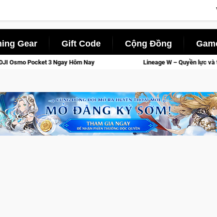
ing Gear
Gift Code
Cộng Đồng
Game
Nay
Lineage W – Quyền lực và tài phú sẽ về tay kẻ đoạt được