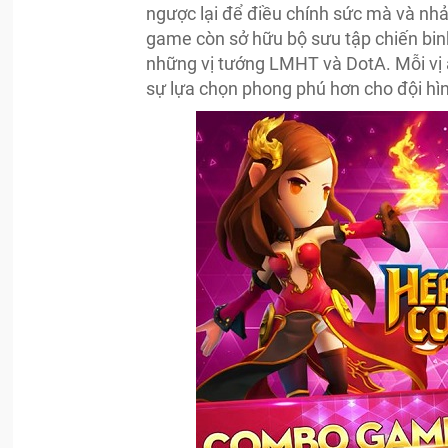
ngược lại để điều chính sức mà và nhả
game còn sở hữu bộ sưu tập chiến bin
những vị tướng LMHT và DotA. Mỗi vị a
sự lựa chọn phong phú hơn cho đội hì