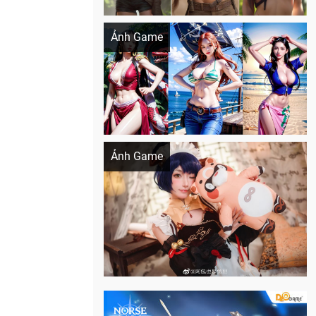
Khi AI Cosplay gái đẹp One Piece
Ảnh Game
Cosplay Xiangling siêu cute
Ảnh Game