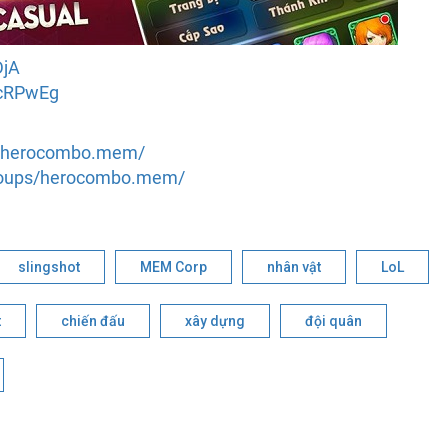
DjA
hcRPwEg
m/herocombo.mem/
roups/herocombo.mem/
slingshot
MEM Corp
nhân vật
LoL
t
chiến đấu
xây dựng
đội quân