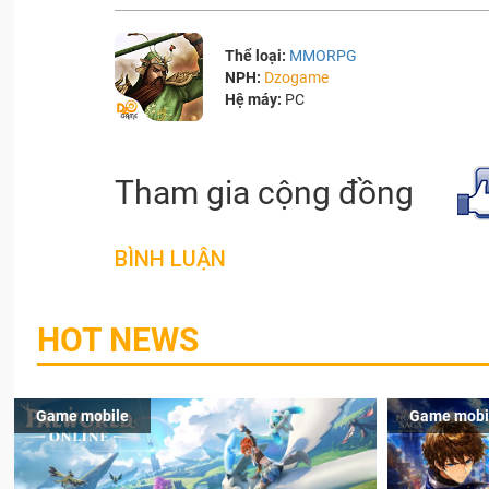
Thể loại:
MMORPG
NPH:
Dzogame
Hệ máy:
PC
Tham gia cộng đồng
BÌNH LUẬN
HOT NEWS
Game mobile
Game mobi