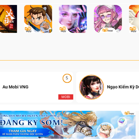
mãn nhãn với sự lên ng
Falcons, đánh dấu sự kế
những mùa giải hấp dẫn 
của Đột Kích Việt Nam.
5
Au Mobi VNG
Ngạo Kiếm Kỳ 
MOBI