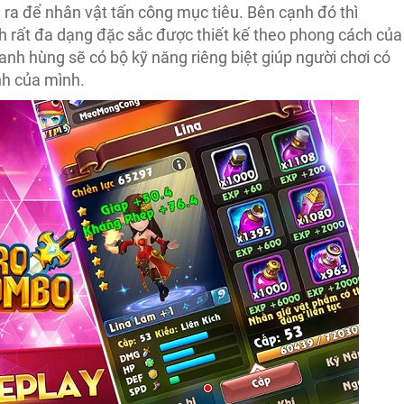
 ra để nhân vật tấn công mục tiêu. Bên cạnh đó thì
h rất đa dạng đặc sắc được thiết kế theo phong cách của
nh hùng sẽ có bộ kỹ năng riêng biệt giúp người chơi có
nh của mình.