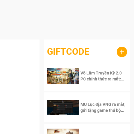
GIFTCODE
+
Võ Lâm Truyền Kỳ 2.0
PC chính thức ra mắt:
Sống lại thanh xuân, giữ
trọn tinh thần Võ Lâm
MU Lục Địa VNG ra mắt,
gửi tặng game thủ bộ
Code cực giá trị