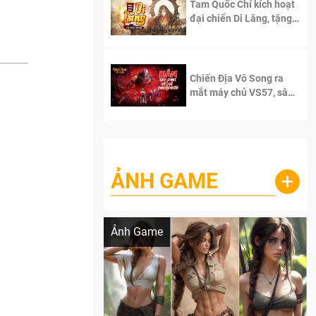
Tam Quốc Chí kích hoạt
đại chiến Di Lăng, tặng
siêu code giá trị dành
cho 100 độc giả đầu
tiên.
Chiến Địa Vô Song ra
mắt máy chủ VS57, sân
chơi đích thực dành cho
dân cày
ẢNH GAME
+
Lala Croft vừa nóng vừa xinh dưới nét vẽ
của AI
Ảnh Game