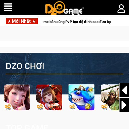
Mới Nhất
Hunter: Game bắn súng PvP tọa độ đỉnh cao đưa bạn vào các chiến dịch lịch sử
DZO CHƠI
TOP GAME