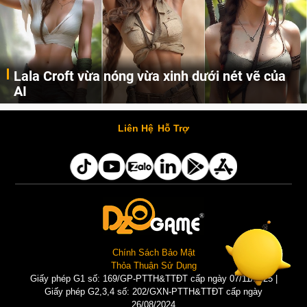
Lala Croft vừa nóng vừa xinh dưới nét vẽ của
AI
Cùng đến với những hình ảnh Lala Croft của Tomb Raider dưới nét vẽ của AI. Một cô nàng xinh đẹp, nóng bỏng nhưng cũng rắn rỏi và mạnh mẽ.
Liên Hệ
Hỗ Trợ
Chính Sách Bảo Mật
Thỏa Thuận Sử Dụng
Giấy phép G1 số: 169/GP-PTTH&TTĐT cấp ngày 07/11/2025 |
Giấy phép G2,3,4 số: 202/GXN-PTTH&TTĐT cấp ngày
26/08/2024