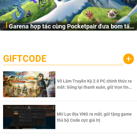
Garena hợp tác cùng Pocketpair đưa bom tấn
Garena Singapore hôm nay đã công bố Palworld Online,
săn thú sinh tồn lên di động với tên gọi
một cuộc phiêu lưu sinh tồn nhiều người chơi mới hiện
Palworld Online
đang được phát triển dựa trên IP Palworld nổi tiếng toàn
cầu, theo giấy phép chính thức từ công ty game Nhật Bản
GIFTCODE
+
Pocketpair, Inc.
Võ Lâm Truyền Kỳ 2.0 PC chính thức ra
mắt: Sống lại thanh xuân, giữ trọn tinh
thần Võ Lâm
MU Lục Địa VNG ra mắt, gửi tặng game
thủ bộ Code cực giá trị