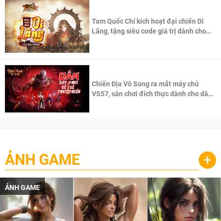
Tam Quốc Chí kích hoạt đại chiến Di
Lăng, tặng siêu code giá trị dành cho
100 độc giả đầu tiên.
Chiến Địa Vô Song ra mắt máy chủ
VS57, sân chơi đích thực dành cho dân
cày
ẢNH GAME
+
ẢNH GAME