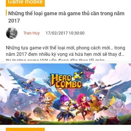
Game mobile
Những thể loại game mà game thủ cần trong năm
2017
Tran Huy
17/02/2017 10:30:00
Những tựa game với thể loại mới, phong cách mới… trong
năm 2017 đem nhiều kỳ vọng và hứa hẹn mới sẽ thay đổi
thị trường game Việt vốn đang dần theo lối mòn.