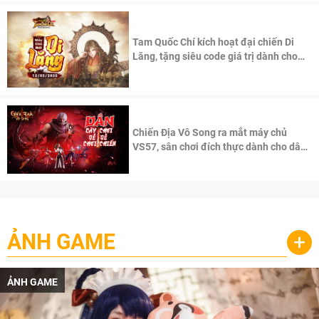
Tam Quốc Chí kích hoạt đại chiến Di
Lăng, tặng siêu code giá trị dành cho
100 độc giả đầu tiên.
Chiến Địa Vô Song ra mắt máy chủ
VS57, sân chơi đích thực dành cho dân
cày
ẢNH GAME
+
ẢNH GAME