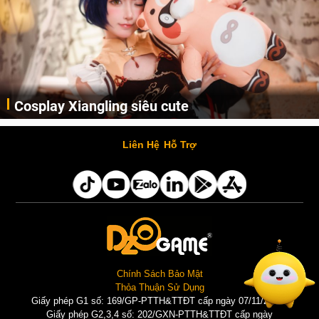
Cosplay Xiangling siêu cute
Cùng thưởng thức những hình ảnh cosplay Xiangling trong Genshin Impact siêu dễ thương của người dùng Weibo "阿包也是兔娘"
Liên Hệ
Hỗ Trợ
Chính Sách Bảo Mật
Thỏa Thuận Sử Dụng
Giấy phép G1 số: 169/GP-PTTH&TTĐT cấp ngày 07/11/2025 |
Giấy phép G2,3,4 số: 202/GXN-PTTH&TTĐT cấp ngày