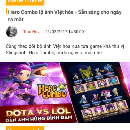
Game mobile
Hero Combo lộ ảnh Việt hóa - Sẵn sàng cho ngày
ra mắt
Tran Huy
21/02/2017 14:30:00
Cùng theo dõi bộ ảnh Việt hóa của tựa game khá thú vị
Slingshot - Hero Combo, trước ngày ra mắt nhé.