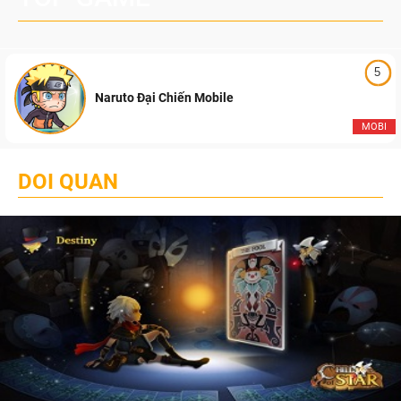
5
Naruto Đại Chiến Mobile
MOBI
DOI QUAN