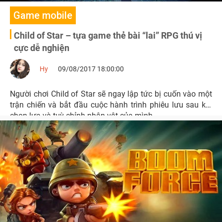
Game mobile
Child of Star – tựa game thẻ bài “lai” RPG thú vị
cực dễ nghiện
Hy
09/08/2017 18:00:00
Người chơi Child of Star sẽ ngay lập tức bị cuốn vào một
trận chiến và bắt đầu cuộc hành trình phiêu lưu sau khi
chọn lựa và tuỳ chỉnh nhân vật của mình.