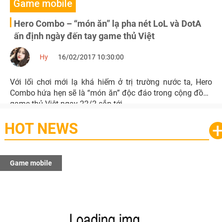
Game mobile
Hero Combo – “món ăn” lạ pha nét LoL và DotA
ấn định ngày đến tay game thủ Việt
Hy
16/02/2017 10:30:00
Với lối chơi mới lạ khá hiếm ở trị trường nước ta, Hero
Combo hứa hẹn sẽ là “món ăn” độc đáo trong cộng đồng
game thủ Việt ngay 22/2 sắp tới.
HOT NEWS
Game mobile