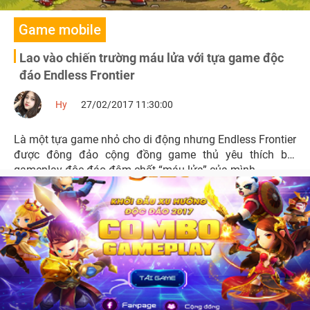
Game mobile
Lao vào chiến trường máu lửa với tựa game độc
đáo Endless Frontier
Hy
27/02/2017 11:30:00
Là một tựa game nhỏ cho di động nhưng Endless Frontier
được đông đảo cộng đồng game thủ yêu thích bởi
gameplay độc đáo đậm chất “máu lửa” của mình.