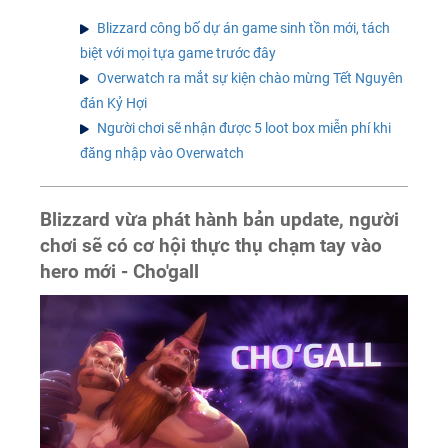
Blizzard công bố dự án game sinh tồn mới, tách
biệt với mọi tựa game trước đây
Overwatch ra mắt sự kiện chào mừng Tết Nguyên
đán Kỷ Hợi
Người chơi sẽ nhận được 5 loot box miễn phí khi
đăng nhập vào Overwatch
Blizzard vừa phát hành bản update, người
chơi sẽ có cơ hội thực thụ chạm tay vào
hero mới - Cho'gall