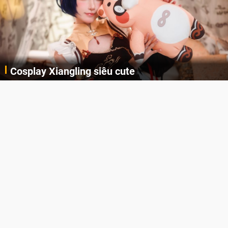
Lala Croft vừa nóng vừa xinh dưới nét vẽ của
AI
Cùng thưởng thức những hình ảnh cosplay Xiangling trong Genshin Impact siêu dễ thương của người dùng Weibo "阿包也是兔娘"