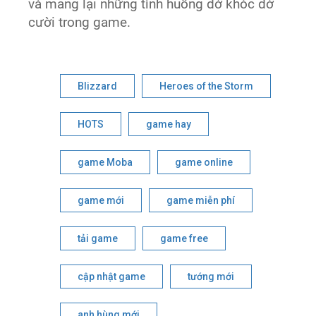
và mang lại những tình huống dở khóc dở
cười trong game.
Blizzard
Heroes of the Storm
HOTS
game hay
game Moba
game online
game mới
game miễn phí
tải game
game free
cập nhật game
tướng mới
anh hùng mới