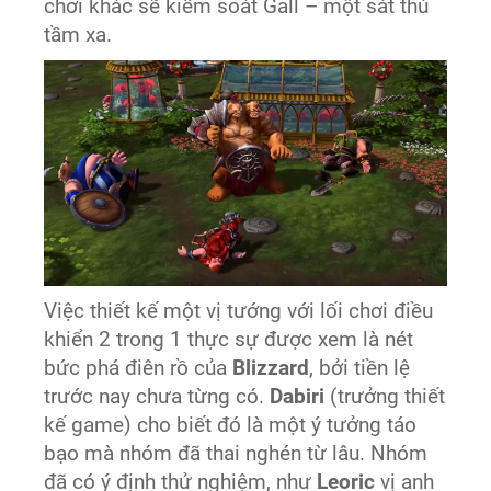
chơi khác sẽ kiểm soát Gall – một sát thủ
tầm xa.
Việc thiết kế một vị tướng với lối chơi điều
khiển 2 trong 1 thực sự được xem là nét
bức phá điên rồ của
Blizzard
, bởi tiền lệ
trước nay chưa từng có.
Dabiri
(trưởng thiết
kế game) cho biết đó là một ý tưởng táo
bạo mà nhóm đã thai nghén từ lâu. Nhóm
đã có ý định thử nghiệm, như
Leoric
vị anh