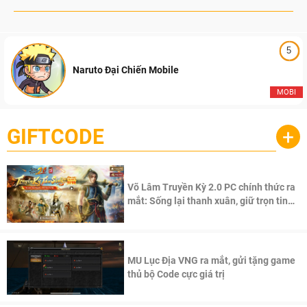
5
Naruto Đại Chiến Mobile
MOBI
GIFTCODE
+
Võ Lâm Truyền Kỳ 2.0 PC chính thức ra
mắt: Sống lại thanh xuân, giữ trọn tinh
thần Võ Lâm
MU Lục Địa VNG ra mắt, gửi tặng game
thủ bộ Code cực giá trị