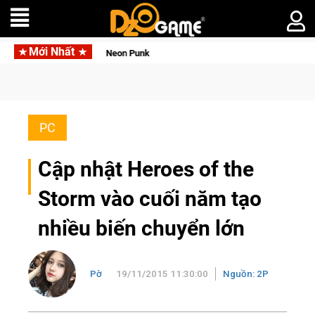
Mới Nhất
apphire Neon Punk
PC
Cập nhật Heroes of the
Storm vào cuối năm tạo
nhiều biến chuyển lớn
Pờ
19/11/2015 11:30:00
Nguồn: 2P