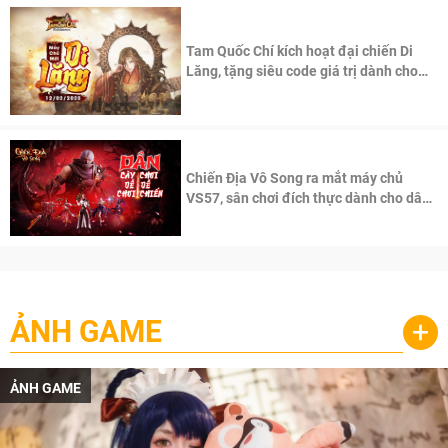
Tam Quốc Chí kích hoạt đại chiến Di
Lăng, tặng siêu code giá trị dành cho
100 độc giả đầu tiên.
Chiến Địa Vô Song ra mắt máy chủ
VS57, sân chơi đích thực dành cho dân
cày
ẢNH GAME
+
ẢNH GAME