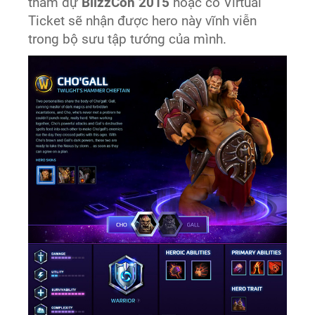
tham dự
BlizzCon 2015
hoặc có Virtual
Ticket sẽ nhận được hero này vĩnh viễn
trong bộ sưu tập tướng của mình.