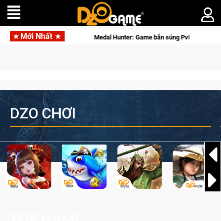
Mới Nhất
al Hunter: Game bắn súng PvP tọa độ đỉnh cao đưa bạn vào các chiến dịch lịch
DZO CHƠI
TOP GAME