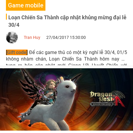
Game mobile
Loạn Chiến Sa Thành cập nhật khủng mừng đại lễ
30/4
Tran Huy
27/04/2017 15:30:00
[
Gift code
]
Để các game thủ có một kỳ nghỉ lễ 30/4, 01/5
không nhàm chán, Loạn Chiến Sa Thành hôm nay đã
tung ra bản cập nhật mới Giang Hồ Huyết Chiến với
những thay đổi vô cùng hấp dẫn.