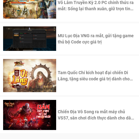
Võ Lâm Truyền Kỳ 2.0 PC chính thức ra
mắt: Sống lại thanh xuân, giữ trọn tinh
thần Võ Lâm
MU Lục Địa VNG ra mắt, gửi tặng game
thủ bộ Code cực giá trị
Tam Quốc Chí kích hoạt đại chiến Di
Lăng, tặng siêu code giá trị dành cho
100 độc giả đầu tiên.
Chiến Địa Vô Song ra mắt máy chủ
VS57, sân chơi đích thực dành cho dân
cày