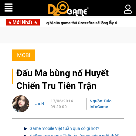
Mới Nhất
Trang bị của game thủ Crossfire sẽ lộng lẫy ánh đèn với Kho Báu Hoàn
MOBI
Đấu Ma bùng nổ Huyết
Chiến Tru Tiên Trận
17/06/2014
Nguồn: Báo
Jo.N
09:20:00
InfoGame
Game mobile Việt tuần qua có gì hot?
Những tựa game Châu Âu “vang bóng một thời”