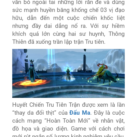
vẫn bỏ ngoài tai những lời răn đe và dùng
sức mạnh huyền băng khống chế 03 vị đạo
hữu, dẫn đến một cuộc chiến khốc liệt
nhưng đầy dai dẳng nổ ra. Với sự hiềm
khích quá lớn cùng hai sư huynh, Thông
Thiên đã xuống trần lập trận Tru tiên.
Huyết Chiến Tru Tiên Trận được xem là lần
“thay da đổi thịt” của
Đấu Ma
. Đây là cuộc
cách mạng “Hoàn Toàn Mới” về nhân vật,
đồ họa và giao diện. Game với cách chơi
mới rút ngắn số lượng kinh nghiệm yêu cầu,