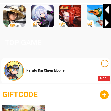
TOP GAME
5
Naruto Đại Chiến Mobile
MOBI
GIFTCODE
+