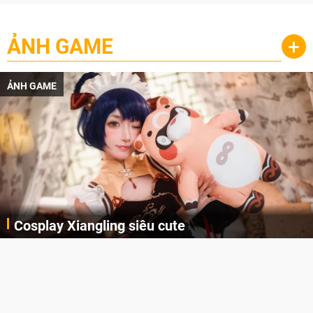
ẢNH GAME
+
ẢNH GAME
Cosplay Xiangling siêu cute
Cùng thưởng thức những hình ảnh cosplay Xiangling trong Genshin Impact siêu dễ thương của người dùng Weibo "阿包也是兔娘"