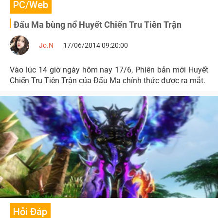
PC/Web
Đấu Ma bùng nổ Huyết Chiến Tru Tiên Trận
Jo.N
17/06/2014 09:20:00
Vào lúc 14 giờ ngày hôm nay 17/6, Phiên bản mới Huyết
Chiến Tru Tiên Trận của Đấu Ma chính thức được ra mắt.
Hỏi Đáp