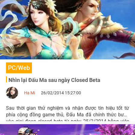
PC/Web
Nhìn lại Đấu Ma sau ngày Closed Beta
Ha Mi
26/02/2014 15:27:00
Sau thời gian thử nghiệm và nhận được tín hiệu tốt từ
phía cộng đồng game thủ, Đấu Ma đã chính thức bước
vào giai đoạn closed beta từ ngày 25/2/2014 bằng việc
khai mở máy chủ Hiên Viên và hàng loạt sự kiện hấp dẫn.