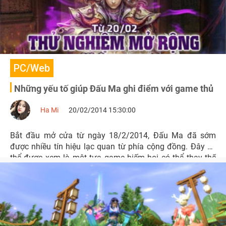
PC/Web
Những yếu tố giúp Đấu Ma ghi điểm với game thủ
Ha Mi
20/02/2014 15:30:00
Bắt đầu mở cửa từ ngày 18/2/2014, Đấu Ma đã sớm
được nhiều tín hiệu lạc quan từ phía cộng đồng. Đây có
thể được xem là một tựa game hiếm hoi có thể thay thế
hình ảnh của Tru Tiên ở thời điểm hiện tại.