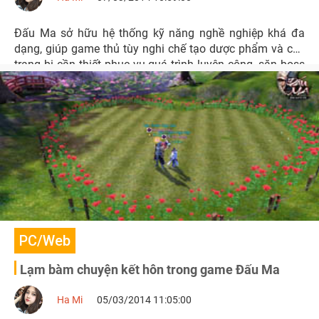
Đấu Ma sở hữu hệ thống kỹ năng nghề nghiệp khá đa
dạng, giúp game thủ tùy nghi chế tạo dược phẩm và các
trang bị cần thiết phục vụ quá trình luyện công, săn boss
cũng như chiến đấu.
PC/Web
Lạm bàm chuyện kết hôn trong game Đấu Ma
Ha Mi
05/03/2014 11:05:00