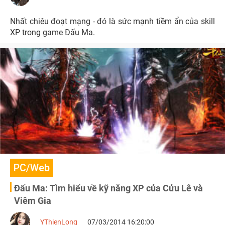
Nhất chiêu đoạt mạng - đó là sức mạnh tiềm ẩn của skill
XP trong game Đấu Ma.
PC/Web
Đấu Ma: Tìm hiểu về kỹ năng XP của Cửu Lê và
Viêm Gia
YThienLong
07/03/2014 16:20:00