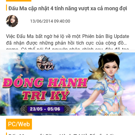
Đấu Ma cập nhật 4 tính năng vượt xa cả mong đợi
13/06/2014 09:40:00
Việc Đấu Ma bất ngờ hé lộ về một Phiên bản Big Update
đã nhận được những phản hồi tích cực của cộng đồng
game. Có thể nói 04 nguyên nhân chính sau đây đã tạo
nên sự hấp dẫn không thể làm ngơ ở Phiên bản này.
PC/Web