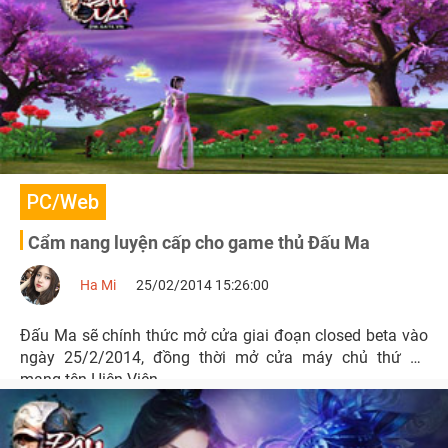
PC/Web
Cẩm nang luyện cấp cho game thủ Đấu Ma
Ha Mi
25/02/2014 15:26:00
Đấu Ma sẽ chính thức mở cửa giai đoạn closed beta vào
ngày 25/2/2014, đồng thời mở cửa máy chủ thứ ba
mang tên Hiên Viên.