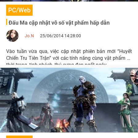
PC/Web
Đấu Ma cập nhật vô số vật phẩm hấp dẫn
Jo.N
25/06/2014 14:28:00
Vào tuần vừa qua, việc cập nhật phiên bản mới “Huyết
Chiến Tru Tiên Trận” với các tính năng cùng vật phẩm về
thời trang, tinh phách, thú cưng đẹp ngất ngây.