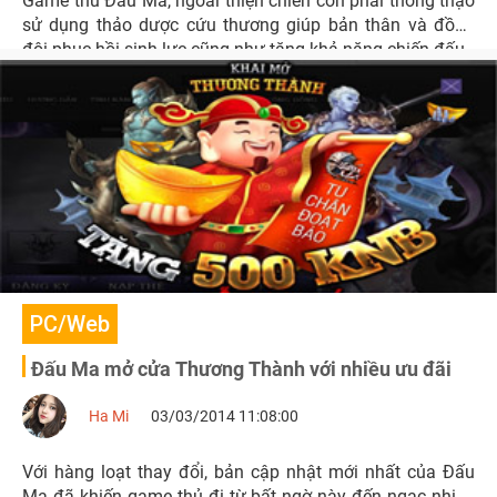
Game thủ Đấu Ma, ngoài thiện chiến còn phải thông thạo
sử dụng thảo dược cứu thương giúp bản thân và đồng
đội phục hồi sinh lực cũng như tăng khả năng chiến đấu.
PC/Web
Đấu Ma mở cửa Thương Thành với nhiều ưu đãi
Ha Mi
03/03/2014 11:08:00
Với hàng loạt thay đổi, bản cập nhật mới nhất của Đấu
Ma đã khiến game thủ đi từ bất ngờ này đến ngạc nhiên