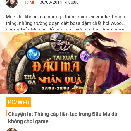
Ha Mi
30/03/2014 14:00:00
Mặc dù không có những đoạn phim cinematic hoành
tráng, những trường đoạn diệt boss đậm chất hollywood,
nhưng Đấu Ma vẫn đủ sức làm giới mộ đạo dòng game
Prince of Persia hay God of War như tôi phải tò mò thích
thú.
PC/Web
Chuyện lạ: Thăng cấp liên tục trong Đấu Ma dù
không chơi game