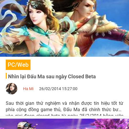
PC/Web
Nhìn lại Đấu Ma sau ngày Closed Beta
Ha Mi
26/02/2014 15:27:00
Sau thời gian thử nghiệm và nhận được tín hiệu tốt từ
phía cộng đồng game thủ, Đấu Ma đã chính thức bước
vào giai đoạn closed beta từ ngày 25/2/2014 bằng việc
khai mở máy chủ Hiên Viên và hàng loạt sự kiện hấp dẫn.