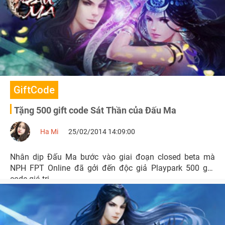
GiftCode
Tặng 500 gift code Sát Thần của Đấu Ma
Ha Mi
25/02/2014 14:09:00
Nhân dịp Đấu Ma bước vào giai đoạn closed beta mà
NPH FPT Online đã gởi đến độc giả Playpark 500 gift
code giá trị.