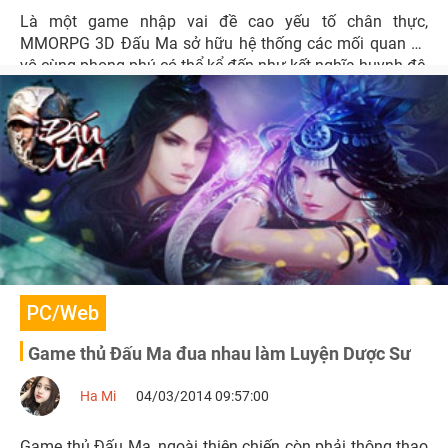
Là một game nhập vai đề cao yếu tố chân thực,
MMORPG 3D Đấu Ma sở hữu hệ thống các mối quan hệ
vô cùng phong phú có thể kể đến như kết nghĩa huynh đệ,
sư đồ, phu thê…
PC/Web
Game thủ Đấu Ma đua nhau làm Luyện Dược Sư
Ha Mi
04/03/2014 09:57:00
Game thủ Đấu Ma, ngoài thiện chiến còn phải thông thạo