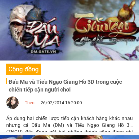
Cộng đồng
Đấu Ma và Tiếu Ngạo Giang Hồ 3D trong cuộc
chiến tiếp cận người chơi
Theo
26/02/2014 16:20:00
Áp dụng hai chiến lược tiếp cận khách hàng khác nhau
nhưng cả Đấu Ma (ĐM) và Tiếu Ngạo Giang Hồ 3D
(TNGH) đều đang gặt hái những thành công đáng ghi
nhận.