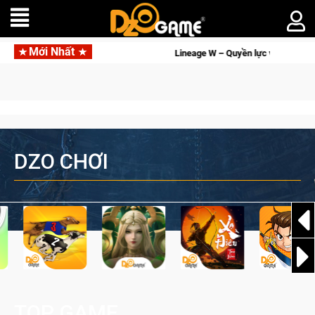
Mới Nhất
ẽ về tay kẻ đoạt được Vương Quyền thành Kent sắp tới!
Trial 
DZO CHƠI
TOP GAME