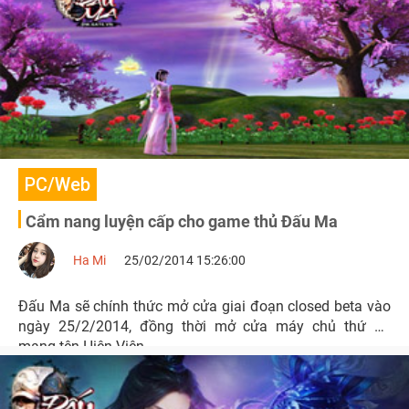
PC/Web
Cẩm nang luyện cấp cho game thủ Đấu Ma
Ha Mi
25/02/2014 15:26:00
Đấu Ma sẽ chính thức mở cửa giai đoạn closed beta vào
ngày 25/2/2014, đồng thời mở cửa máy chủ thứ ba
mang tên Hiên Viên.