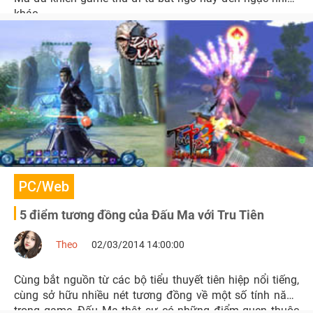
khác.
PC/Web
5 điểm tương đồng của Đấu Ma với Tru Tiên
Theo
02/03/2014 14:00:00
Cùng bắt nguồn từ các bộ tiểu thuyết tiên hiệp nổi tiếng,
cùng sở hữu nhiều nét tương đồng về một số tính năng
trong game, Đấu Ma thật sự có những điểm quen thuộc