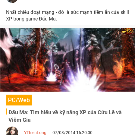
Nhất chiêu đoạt mạng - đó là sức mạnh tiềm ẩn của skill
XP trong game Đấu Ma.
PC/Web
Đấu Ma: Tìm hiểu về kỹ năng XP của Cửu Lê và
Viêm Gia
YThienLong
07/03/2014 16:20:00