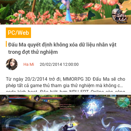
PC/Web
Đấu Ma quyết định không xóa dữ liệu nhân vật
trong đợt thử nghiệm
Ha Mi
20/02/2014 12:00:00
Từ ngày 20/2/2014 trở đi, MMORPG 3D Đấu Ma sẽ cho
phép tất cả game thủ tham gia thử nghiệm mà không cần
code kích hoạt. Đặc biệt hơn NPH FPT Online còn công
bố sẽ không reset nhân vật để người chơi vẫn tiếp tục trải
nghiệm game đến ngày mở chính thức vào 25/2/2013
tới.