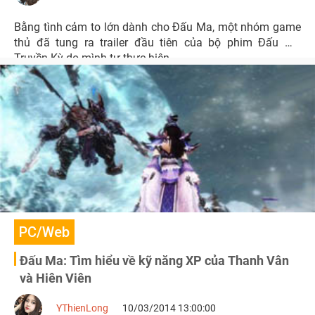
Bằng tình cảm to lớn dành cho Đấu Ma, một nhóm game
thủ đã tung ra trailer đầu tiên của bộ phim Đấu Ma
Truyền Kỳ do mình tự thực hiện.
PC/Web
Đấu Ma: Tìm hiểu về kỹ năng XP của Thanh Vân
và Hiên Viên
YThienLong
10/03/2014 13:00:00