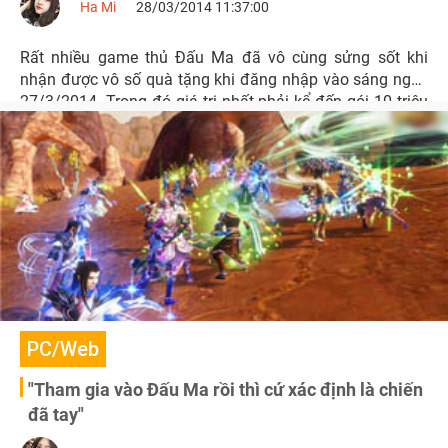
Ha Mi
28/03/2014 11:37:00
Rất nhiều game thủ Đấu Ma đã vô cùng sửng sốt khi
nhận được vô số quà tặng khi đăng nhập vào sáng ngày
27/3/2014. Trong đó giá trị nhất phải kể đến gói 10 triệu
điểm kinh nghiệm và hàng loạt vật phẩm quý hiếm khác.
PC/Web
"Tham gia vào Đấu Ma rồi thì cứ xác định là chiến
đã tay"