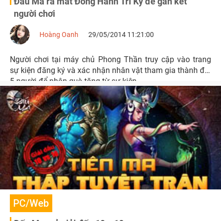
Đấu Ma ra mắt Đồng Hành Tri Kỷ để gắn kết
người chơi
Hoàng Oanh
29/05/2014 11:21:00
Người chơi tại máy chủ Phong Thần truy cập vào trang
sự kiện đăng ký và xác nhận nhân vật tham gia thành đội
5 người để nhận quà tặng từ sự kiện.
PC/Web