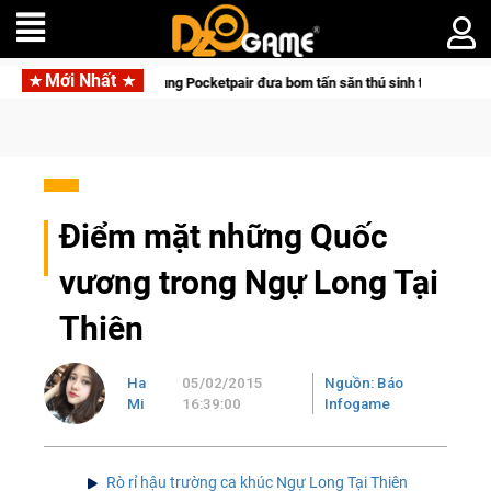
Mới Nhất
 hợp tác cùng Pocketpair đưa bom tấn săn thú sinh tồn lên di động với tên gọi 
Điểm mặt những Quốc
vương trong Ngự Long Tại
Thiên
Ha
05/02/2015
Nguồn: Báo
Mi
16:39:00
Infogame
Rò rỉ hậu trường ca khúc Ngự Long Tại Thiên