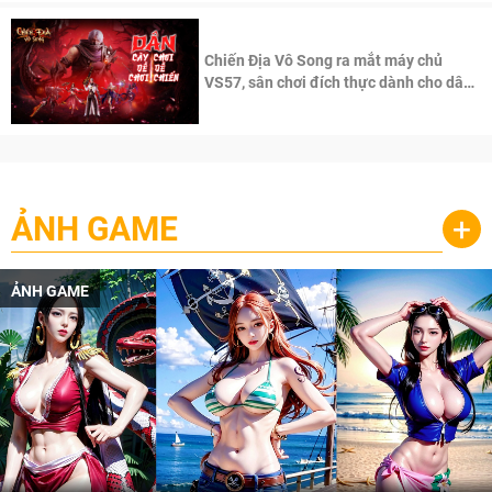
Chiến Địa Vô Song ra mắt máy chủ
VS57, sân chơi đích thực dành cho dân
cày
ẢNH GAME
+
ẢNH GAME