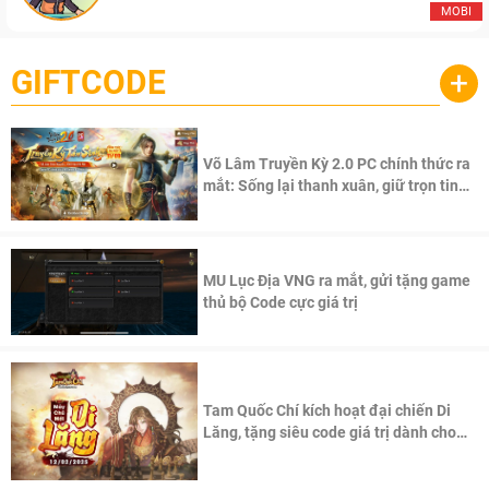
MOBI
GIFTCODE
+
Võ Lâm Truyền Kỳ 2.0 PC chính thức ra
mắt: Sống lại thanh xuân, giữ trọn tinh
thần Võ Lâm
MU Lục Địa VNG ra mắt, gửi tặng game
thủ bộ Code cực giá trị
Tam Quốc Chí kích hoạt đại chiến Di
Lăng, tặng siêu code giá trị dành cho
100 độc giả đầu tiên.