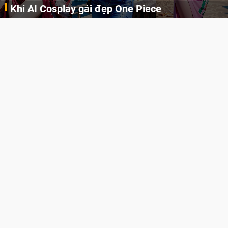
Khi AI Cosplay gái đẹp One Piece
Những cô nàng nóng bỏng Boa Hancock, Nico Robin, Nami, Yamato hay Perona được AI vẽ lại dưới hình thức Cosplay cực kỳ chuẩn chỉnh.