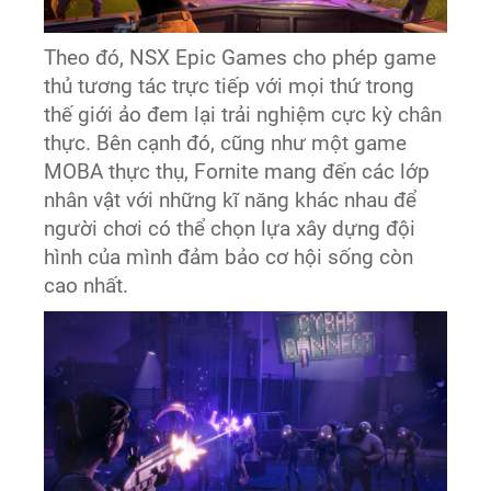
Theo đó, NSX Epic Games cho phép game
thủ tương tác trực tiếp với mọi thứ trong
thế giới ảo đem lại trải nghiệm cực kỳ chân
thực. Bên cạnh đó, cũng như một game
MOBA thực thụ, Fornite mang đến các lớp
nhân vật với những kĩ năng khác nhau để
người chơi có thể chọn lựa xây dựng đội
hình của mình đảm bảo cơ hội sống còn
cao nhất.