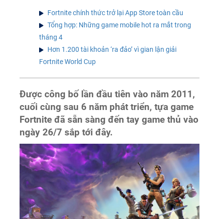
Fortnite chính thức trở lại App Store toàn cầu
Tổng hợp: Những game mobile hot ra mắt trong
tháng 4
Hơn 1.200 tài khoản ‘ra đảo’ vì gian lận giải
Fortnite World Cup
Được công bố lần đầu tiên vào năm 2011,
cuối cùng sau 6 năm phát triển, tựa game
Fortnite đã sẵn sàng đến tay game thủ vào
ngày 26/7 sắp tới đây.