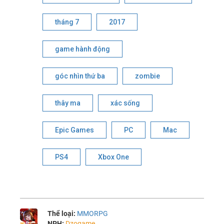
tháng 7
2017
game hành động
góc nhìn thứ ba
zombie
thây ma
xác sống
Epic Games
PC
Mac
PS4
Xbox One
Thể loại:
MMORPG
NPH:
Dzogame