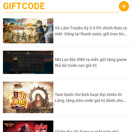
GIFTCODE
+
Võ Lâm Truyền Kỳ 2.0 PC chính thức ra
mắt: Sống lại thanh xuân, giữ trọn tinh
thần Võ Lâm
MU Lục Địa VNG ra mắt, gửi tặng game
thủ bộ Code cực giá trị
Tam Quốc Chí kích hoạt đại chiến Di
Lăng, tặng siêu code giá trị dành cho
100 độc giả đầu tiên.
Chiến Địa Vô Song ra mắt máy chủ