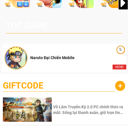
TOP GAME
5
Naruto Đại Chiến Mobile
MOBI
GIFTCODE
+
Võ Lâm Truyền Kỳ 2.0 PC chính thức ra
mắt: Sống lại thanh xuân, giữ trọn tinh
thần Võ Lâm