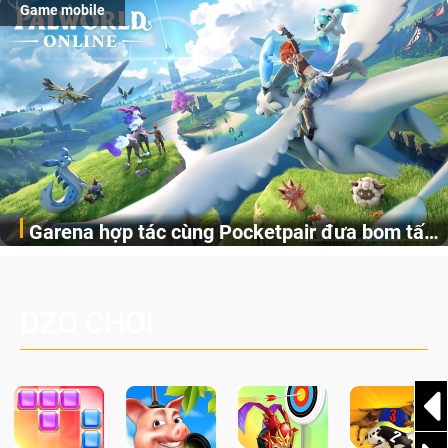
Game mobile
Garena hợp tác cùng Pocketpair đưa bom tấn
Garena Singapore hôm nay đã công bố Palworld Online,
săn thú sinh tồn lên di động với tên gọi
một cuộc phiêu lưu sinh tồn nhiều người chơi mới hiện
Palworld Online
đang được phát triển dựa trên IP Palworld nổi tiếng toàn
DZO CHƠI
cầu, theo giấy phép chính thức từ công ty game Nhật Bản
Pocketpair, Inc.