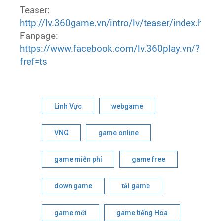
Teaser:
http://lv.360game.vn/intro/lv/teaser/index.html
Fanpage:
https://www.facebook.com/lv.360play.vn/?
fref=ts
Linh Vực
webgame
VNG
game online
game miễn phí
game free
down game
tải game
game mới
game tiếng Hoa