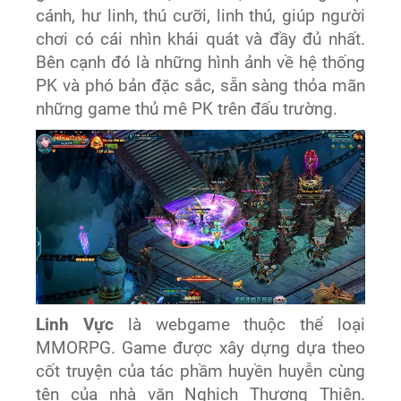
cánh, hư linh, thú cưỡi, linh thú, giúp người
chơi có cái nhìn khái quát và đầy đủ nhất.
Bên cạnh đó là những hình ảnh về hệ thống
PK và phó bản đặc sắc, sẵn sàng thỏa mãn
những game thủ mê PK trên đấu trường.
Linh Vực
là webgame thuộc thể loại
MMORPG. Game được xây dựng dựa theo
cốt truyện của tác phầm huyền huyễn cùng
tên của nhà văn Nghịch Thương Thiên.