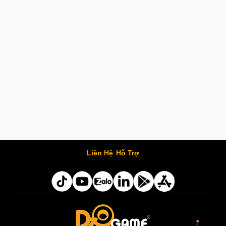
Liên Hệ
Hỗ Trợ