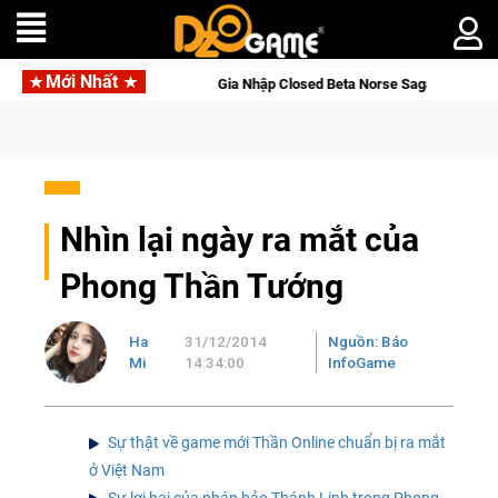
Mới Nhất
Gia Nhập Closed Beta Norse Saga: Cửu Giới Thức Tỉnh, Săn
Nhìn lại ngày ra mắt của
Phong Thần Tướng
Ha
31/12/2014
Nguồn: Báo
Mi
14:34:00
InfoGame
Sự thật về game mới Thần Online chuẩn bị ra mắt
ở Việt Nam
Sự lợi hại của pháp bảo Thánh Linh trong Phong