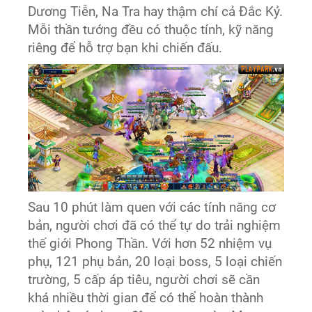
Dương Tiễn, Na Tra hay thậm chí cả Đắc Kỷ.
Mỗi thần tướng đều có thuộc tính, kỹ năng
riêng để hỗ trợ bạn khi chiến đấu.
Sau 10 phút làm quen với các tính năng cơ
bản, người chơi đã có thể tự do trải nghiệm
thế giới Phong Thần. Với hơn 52 nhiệm vụ
phụ, 121 phụ bản, 20 loại boss, 5 loại chiến
trường, 5 cấp áp tiêu, người chơi sẽ cần
khá nhiều thời gian để có thể hoàn thành