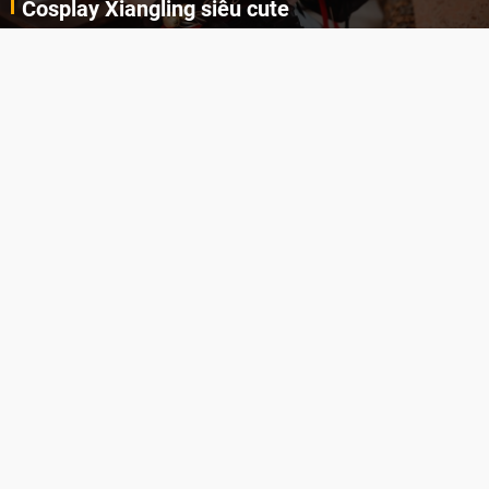
Cosplay Xiangling siêu cute
Cùng thưởng thức những hình ảnh cosplay Xiangling trong Genshin Impact siêu dễ thương của người dùng Weibo "阿包也是兔娘"