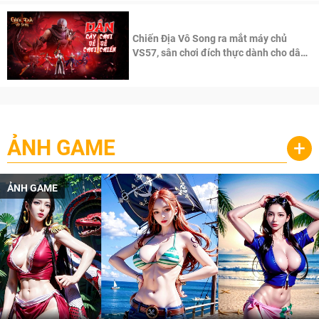
Chiến Địa Vô Song ra mắt máy chủ
VS57, sân chơi đích thực dành cho dân
cày
ẢNH GAME
+
ẢNH GAME