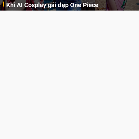
Khi AI Cosplay gái đẹp One Piece
Những cô nàng nóng bỏng Boa Hancock, Nico Robin, Nami, Yamato hay Perona được AI vẽ lại dưới hình thức Cosplay cực kỳ chuẩn chỉnh.