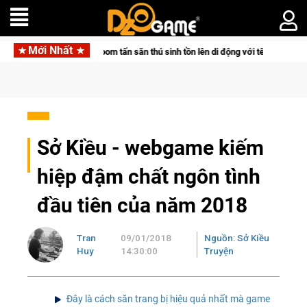
Mới Nhất
ir đưa bom tấn săn thú sinh tồn lên di động với tên gọi Palworld Online
Sở Kiều - webgame kiếm
hiệp đậm chất ngôn tình
đầu tiên của năm 2018
Tran
09/01/2018
Nguồn: Sở Kiều
Huy
14:30:00
Truyện
Đây là cách săn trang bị hiệu quả nhất mà game