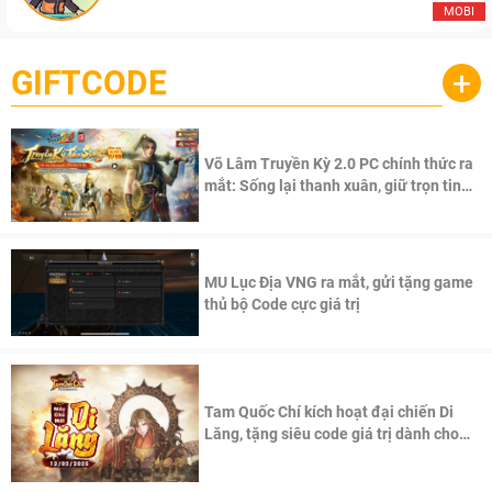
MOBI
GIFTCODE
+
Võ Lâm Truyền Kỳ 2.0 PC chính thức ra
mắt: Sống lại thanh xuân, giữ trọn tinh
thần Võ Lâm
MU Lục Địa VNG ra mắt, gửi tặng game
thủ bộ Code cực giá trị
Tam Quốc Chí kích hoạt đại chiến Di
Lăng, tặng siêu code giá trị dành cho
100 độc giả đầu tiên.