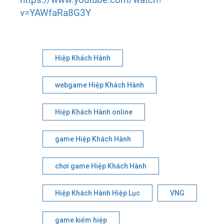
https://www.youtube.com/watch?
v=YAWfaRa8G3Y
Hiệp Khách Hành
webgame Hiệp Khách Hành
Hiệp Khách Hành online
game Hiệp Khách Hành
chơi game Hiệp Khách Hành
Hiệp Khách Hành Hiệp Lục
VNG
game kiếm hiệp