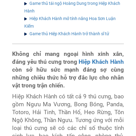
Game thủ tái ngộ Hoàng Dung trong Hiệp Khách
Hành
Hiệp Khách Hành mở tính năng Hoa Sơn Luận
Kiếm
Game thủ Hiệp Khách Hành trở thành sĩ tử
Không chỉ mang ngoại hình xinh xắn,
đáng yêu thú cưng trong
Hiệp Khách Hành
còn sở hữu sức mạnh đáng sợ cùng
những chiêu thức hỗ trợ đắc lực cho nhân
vật trong trận chiến.
Hiệp Khách Hành có tất cả 9 thú cưng, bao
gồm Ngưu Ma Vương, Bong Bóng, Panda,
Totoro, Hải Tinh, Thần Hổ, Heo Rừng, Tôn
Ngộ Không, Thần Ngưu. Tương ứng với mỗi
loại thú cưng sẽ có các chỉ số thuộc tính