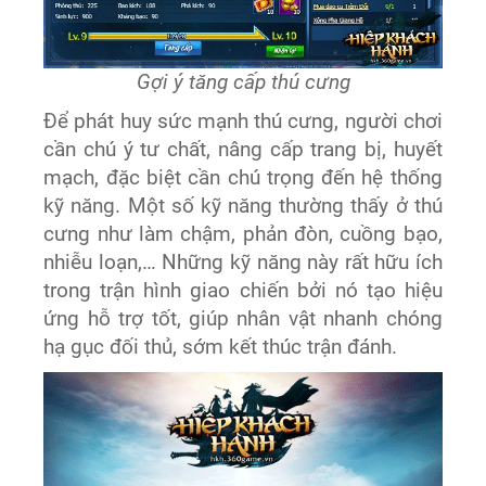
Gợi ý tăng cấp thú cưng
Để phát huy sức mạnh thú cưng, người chơi
cần chú ý tư chất, nâng cấp trang bị, huyết
mạch, đặc biệt cần chú trọng đến hệ thống
kỹ năng. Một số kỹ năng thường thấy ở thú
cưng như làm chậm, phản đòn, cuồng bạo,
nhiễu loạn,… Những kỹ năng này rất hữu ích
trong trận hình giao chiến bởi nó tạo hiệu
ứng hỗ trợ tốt, giúp nhân vật nhanh chóng
hạ gục đối thủ, sớm kết thúc trận đánh.