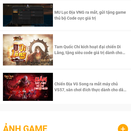
MU Lục Địa VNG ra mắt, gửi tặng game
thủ bộ Code cực giá trị
Tam Quốc Chí kích hoạt đại chiến Di
Lăng, tặng siêu code giá trị dành cho
100 độc giả đầu tiên.
Chiến Địa Vô Song ra mắt máy chủ
VS57, sân chơi đích thực dành cho dân
cày
ẢNH GAME
+