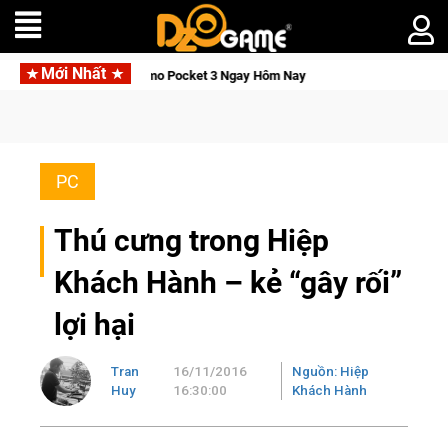
Mới Nhất
n DJI Osmo Pocket 3 Ngay Hôm Nay
Lineage W – Quyền lực và 
PC
Thú cưng trong Hiệp
Khách Hành – kẻ “gây rối”
lợi hại
Tran
16/11/2016
Nguồn: Hiệp
Huy
16:30:00
Khách Hành