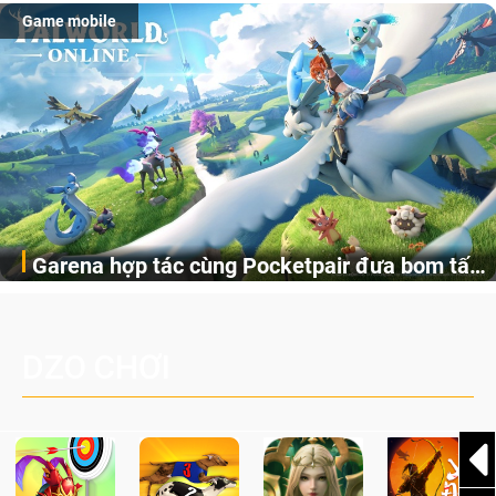
Game mobile
Garena hợp tác cùng Pocketpair đưa bom tấn
Garena Singapore hôm nay đã công bố Palworld Online,
săn thú sinh tồn lên di động với tên gọi
một cuộc phiêu lưu sinh tồn nhiều người chơi mới hiện
Palworld Online
đang được phát triển dựa trên IP Palworld nổi tiếng toàn
DZO CHƠI
cầu, theo giấy phép chính thức từ công ty game Nhật Bản
Pocketpair, Inc.