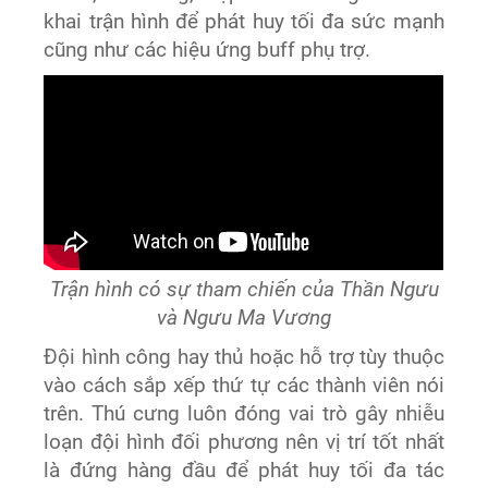
khai trận hình để phát huy tối đa sức mạnh
cũng như các hiệu ứng buff phụ trợ.
Trận hình có sự tham chiến của Thần Ngưu
và Ngưu Ma Vương
Đội hình công hay thủ hoặc hỗ trợ tùy thuộc
vào cách sắp xếp thứ tự các thành viên nói
trên. Thú cưng luôn đóng vai trò gây nhiễu
loạn đội hình đối phương nên vị trí tốt nhất
là đứng hàng đầu để phát huy tối đa tác